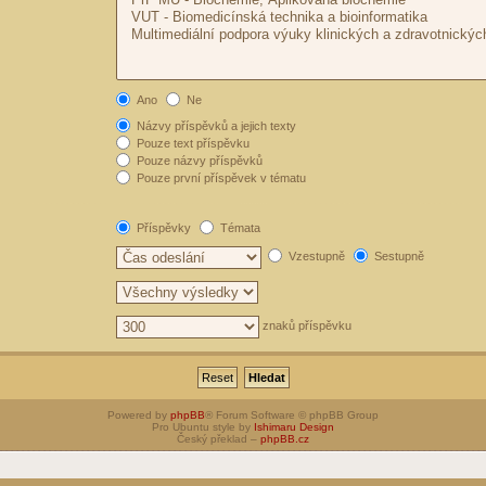
Ano
Ne
Názvy příspěvků a jejich texty
Pouze text příspěvku
Pouze názvy příspěvků
Pouze první příspěvek v tématu
Příspěvky
Témata
Vzestupně
Sestupně
znaků příspěvku
Powered by
phpBB
® Forum Software © phpBB Group
Pro Ubuntu style by
Ishimaru Design
Český překlad –
phpBB.cz