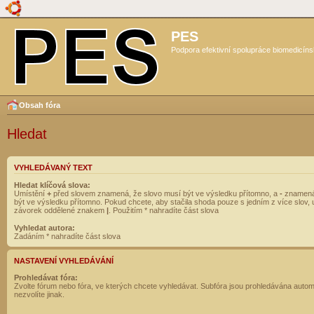
PES
Podpora efektivní spolupráce biomedicíns
Obsah fóra
Hledat
VYHLEDÁVANÝ TEXT
Hledat klíčová slova:
Umístění
+
před slovem znamená, že slovo musí být ve výsledku přítomno, a
-
znamená
být ve výsledku přítomno. Pokud chcete, aby stačila shoda pouze s jedním z více slov, 
závorek oddělené znakem
|
. Použitím * nahradíte část slova
Vyhledat autora:
Zadáním * nahradíte část slova
NASTAVENÍ VYHLEDÁVÁNÍ
Prohledávat fóra:
Zvolte fórum nebo fóra, ve kterých chcete vyhledávat. Subfóra jsou prohledávána autom
nezvolíte jinak.