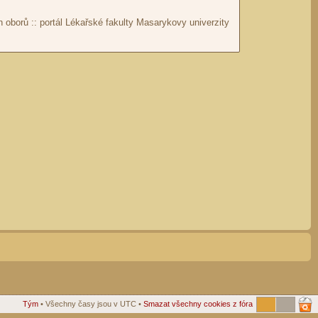
Tým
• Všechny časy jsou v UTC •
Smazat všechny cookies z fóra