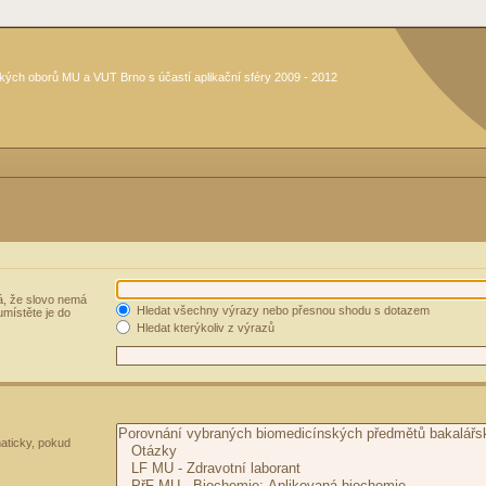
kých oborů MU a VUT Brno s účastí aplikační sféry 2009 - 2012
, že slovo nemá
Hledat všechny výrazy nebo přesnou shodu s dotazem
umístěte je do
Hledat kterýkoliv z výrazů
aticky, pokud