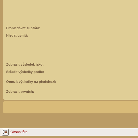
Prohledávat subfóra:
Hledat uvnitř:
Zobrazit výsledek jako:
Seřadit výsledky podle:
Omezit výsledky na předchozí:
Zobrazit prvních:
Obsah fóra