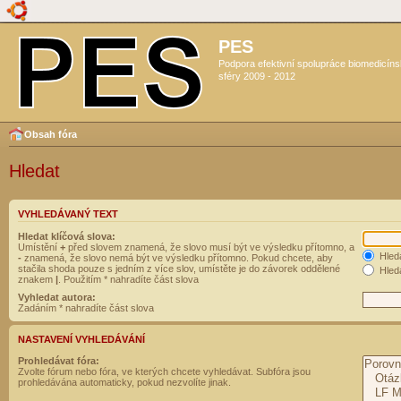
PES
Podpora efektivní spolupráce biomedicín
sféry 2009 - 2012
Obsah fóra
Hledat
VYHLEDÁVANÝ TEXT
Hledat klíčová slova:
Umístění
+
před slovem znamená, že slovo musí být ve výsledku přítomno, a
Hled
-
znamená, že slovo nemá být ve výsledku přítomno. Pokud chcete, aby
stačila shoda pouze s jedním z více slov, umístěte je do závorek oddělené
Hleda
znakem
|
. Použitím * nahradíte část slova
Vyhledat autora:
Zadáním * nahradíte část slova
NASTAVENÍ VYHLEDÁVÁNÍ
Prohledávat fóra:
Zvolte fórum nebo fóra, ve kterých chcete vyhledávat. Subfóra jsou
prohledávána automaticky, pokud nezvolíte jinak.