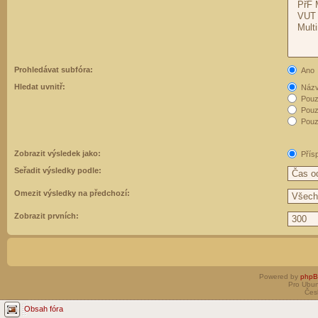
Prohledávat subfóra:
Ano
Hledat uvnitř:
Názvy
Pouz
Pouz
Pouze
Zobrazit výsledek jako:
Přís
Seřadit výsledky podle:
Omezit výsledky na předchozí:
Zobrazit prvních:
Powered by
php
Pro Ubun
Čes
Obsah fóra