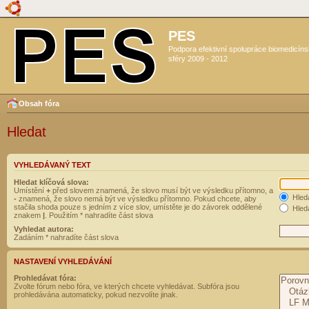
PES
Podpora efektivní spolupráce biomedicín
sféry 2009 - 2012
Obsah fóra
Hledat
VYHLEDÁVANÝ TEXT
Hledat klíčová slova:
Umístění
+
před slovem znamená, že slovo musí být ve výsledku přítomno, a
Hled
-
znamená, že slovo nemá být ve výsledku přítomno. Pokud chcete, aby
stačila shoda pouze s jedním z více slov, umístěte je do závorek oddělené
Hleda
znakem
|
. Použitím * nahradíte část slova
Vyhledat autora:
Zadáním * nahradíte část slova
NASTAVENÍ VYHLEDÁVÁNÍ
Prohledávat fóra:
Zvolte fórum nebo fóra, ve kterých chcete vyhledávat. Subfóra jsou
prohledávána automaticky, pokud nezvolíte jinak.