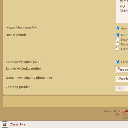
Prohledávat subfóra:
Ano
Hledat uvnitř:
Názvy
Pouz
Pouz
Pouze
Zobrazit výsledek jako:
Přís
Seřadit výsledky podle:
Omezit výsledky na předchozí:
Zobrazit prvních:
Powered by
php
Pro Ubun
Čes
Obsah fóra