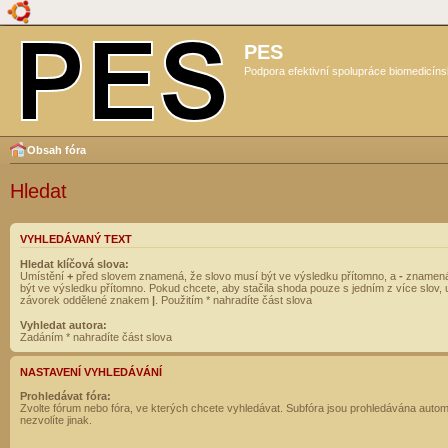
PES
Podpora efektivní spolupráce biomedicíns
Obsah fóra
Hledat
VYHLEDÁVANÝ TEXT
Hledat klíčová slova:
Umístění
+
před slovem znamená, že slovo musí být ve výsledku přítomno, a
-
znamená
být ve výsledku přítomno. Pokud chcete, aby stačila shoda pouze s jedním z více slov, 
závorek oddělené znakem
|
. Použitím * nahradíte část slova
Vyhledat autora:
Zadáním * nahradíte část slova
NASTAVENÍ VYHLEDÁVÁNÍ
Prohledávat fóra:
Zvolte fórum nebo fóra, ve kterých chcete vyhledávat. Subfóra jsou prohledávána autom
nezvolíte jinak.