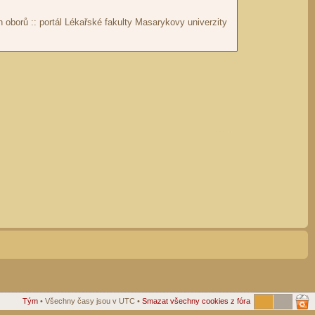
Tým
• Všechny časy jsou v UTC •
Smazat všechny cookies z fóra