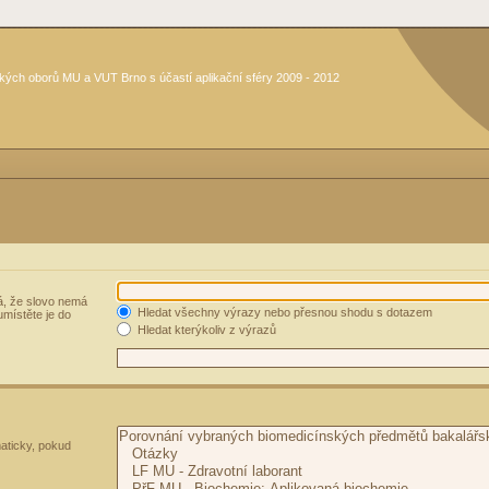
kých oborů MU a VUT Brno s účastí aplikační sféry 2009 - 2012
, že slovo nemá
Hledat všechny výrazy nebo přesnou shodu s dotazem
umístěte je do
Hledat kterýkoliv z výrazů
aticky, pokud