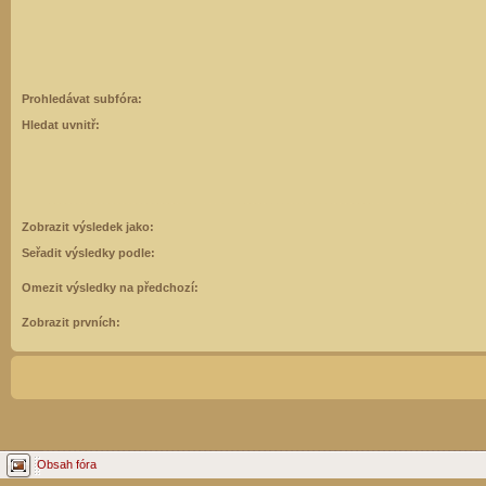
Prohledávat subfóra:
Hledat uvnitř:
Zobrazit výsledek jako:
Seřadit výsledky podle:
Omezit výsledky na předchozí:
Zobrazit prvních:
Obsah fóra