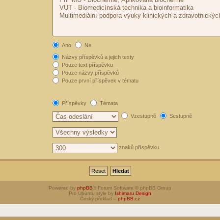
Ano
Ne
Názvy příspěvků a jejich texty
Pouze text příspěvku
Pouze názvy příspěvků
Pouze první příspěvek v tématu
Příspěvky
Témata
Vzestupně
Sestupně
znaků příspěvku
Powered by
phpBB
® Forum Software © phpBB Group
Pro Ubuntu style by
Ishimaru Design
Český překlad –
phpBB.cz