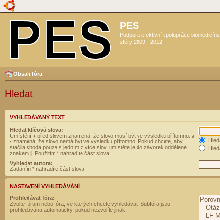
PES
Podpora efektivní spolupráce biomedicín
sféry 2009 - 2012
Obsah fóra
Hledat
VYHLEDÁVANÝ TEXT
Hledat klíčová slova:
Umístění
+
před slovem znamená, že slovo musí být ve výsledku přítomno, a
Hled
-
znamená, že slovo nemá být ve výsledku přítomno. Pokud chcete, aby
stačila shoda pouze s jedním z více slov, umístěte je do závorek oddělené
Hleda
znakem
|
. Použitím * nahradíte část slova
Vyhledat autora:
Zadáním * nahradíte část slova
NASTAVENÍ VYHLEDÁVÁNÍ
Prohledávat fóra:
Zvolte fórum nebo fóra, ve kterých chcete vyhledávat. Subfóra jsou
prohledávána automaticky, pokud nezvolíte jinak.