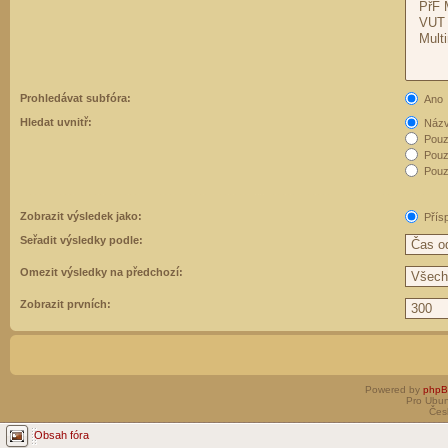
Prohledávat subfóra:
Ano
Hledat uvnitř:
Názvy
Pouz
Pouz
Pouze
Zobrazit výsledek jako:
Přís
Seřadit výsledky podle:
Omezit výsledky na předchozí:
Zobrazit prvních:
Powered by
php
Pro Ubun
Čes
Obsah fóra