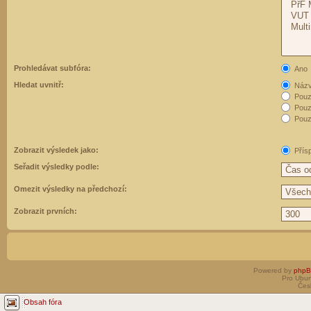
Prohledávat subfóra:
Ano
Hledat uvnitř:
Názvy
Pouz
Pouz
Pouze
Zobrazit výsledek jako:
Přís
Seřadit výsledky podle:
Omezit výsledky na předchozí:
Zobrazit prvních:
Powered by
php
Pro Ubun
Čes
Obsah fóra