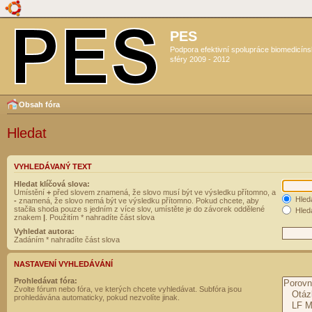
PES
Podpora efektivní spolupráce biomedicín
sféry 2009 - 2012
Obsah fóra
Hledat
VYHLEDÁVANÝ TEXT
Hledat klíčová slova:
Umístění
+
před slovem znamená, že slovo musí být ve výsledku přítomno, a
Hled
-
znamená, že slovo nemá být ve výsledku přítomno. Pokud chcete, aby
stačila shoda pouze s jedním z více slov, umístěte je do závorek oddělené
Hleda
znakem
|
. Použitím * nahradíte část slova
Vyhledat autora:
Zadáním * nahradíte část slova
NASTAVENÍ VYHLEDÁVÁNÍ
Prohledávat fóra:
Zvolte fórum nebo fóra, ve kterých chcete vyhledávat. Subfóra jsou
prohledávána automaticky, pokud nezvolíte jinak.