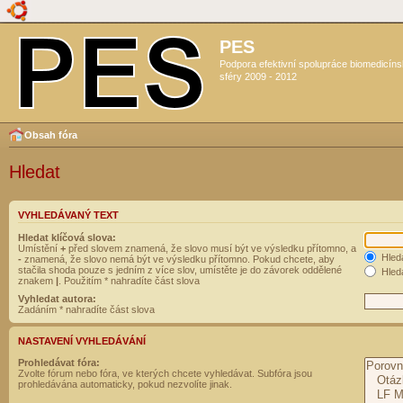
PES
Podpora efektivní spolupráce biomedicín
sféry 2009 - 2012
Obsah fóra
Hledat
VYHLEDÁVANÝ TEXT
Hledat klíčová slova:
Umístění
+
před slovem znamená, že slovo musí být ve výsledku přítomno, a
Hled
-
znamená, že slovo nemá být ve výsledku přítomno. Pokud chcete, aby
stačila shoda pouze s jedním z více slov, umístěte je do závorek oddělené
Hleda
znakem
|
. Použitím * nahradíte část slova
Vyhledat autora:
Zadáním * nahradíte část slova
NASTAVENÍ VYHLEDÁVÁNÍ
Prohledávat fóra:
Zvolte fórum nebo fóra, ve kterých chcete vyhledávat. Subfóra jsou
prohledávána automaticky, pokud nezvolíte jinak.