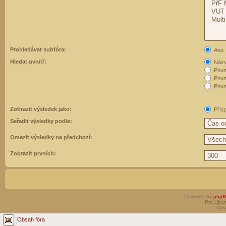
Prohledávat subfóra:
Ano
Hledat uvnitř:
Názvy
Pouz
Pouz
Pouze
Zobrazit výsledek jako:
Přís
Seřadit výsledky podle:
Omezit výsledky na předchozí:
Zobrazit prvních:
Powered by
php
Pro Ubun
Čes
Obsah fóra