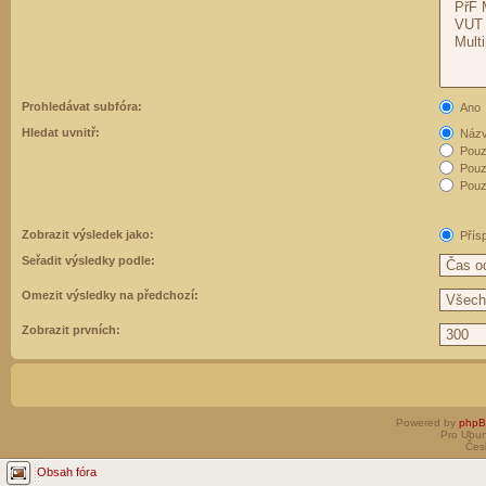
Prohledávat subfóra:
Ano
Hledat uvnitř:
Názvy
Pouz
Pouz
Pouze
Zobrazit výsledek jako:
Přís
Seřadit výsledky podle:
Omezit výsledky na předchozí:
Zobrazit prvních:
Powered by
php
Pro Ubun
Čes
Obsah fóra