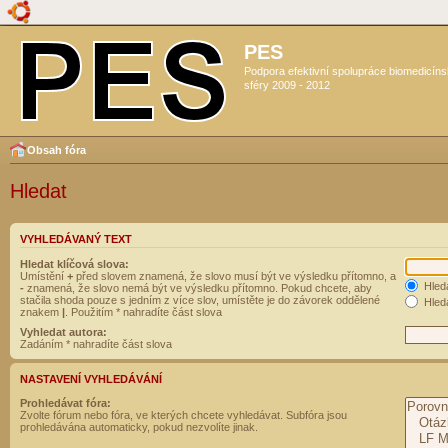
PES
Podpora efektivní spolupráce biomedicín
sféry 2009 - 2012
Obsah fóra
Hledat
VYHLEDÁVANÝ TEXT
Hledat klíčová slova:
Umístění
+
před slovem znamená, že slovo musí být ve výsledku přítomno, a
Hled
-
znamená, že slovo nemá být ve výsledku přítomno. Pokud chcete, aby
stačila shoda pouze s jedním z více slov, umístěte je do závorek oddělené
Hleda
znakem
|
. Použitím * nahradíte část slova
Vyhledat autora:
Zadáním * nahradíte část slova
NASTAVENÍ VYHLEDÁVÁNÍ
Prohledávat fóra:
Zvolte fórum nebo fóra, ve kterých chcete vyhledávat. Subfóra jsou
prohledávána automaticky, pokud nezvolíte jinak.