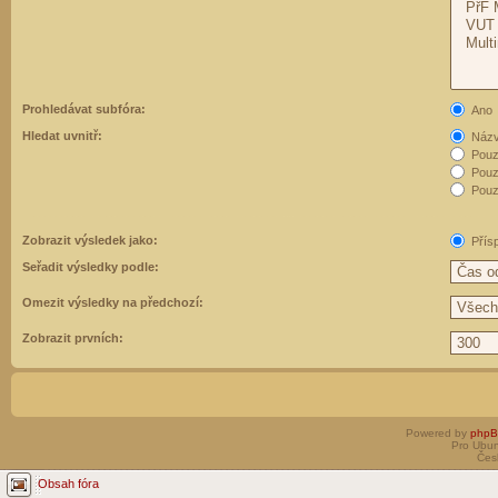
Prohledávat subfóra:
Ano
Hledat uvnitř:
Názvy
Pouz
Pouz
Pouze
Zobrazit výsledek jako:
Přís
Seřadit výsledky podle:
Omezit výsledky na předchozí:
Zobrazit prvních:
Powered by
php
Pro Ubun
Čes
Obsah fóra