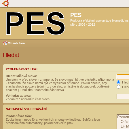
PES
Podpora efektivní spolupráce biomedicín
sféry 2009 - 2012
Obsah fóra
Hledat
VYHLEDÁVANÝ TEXT
Hledat klíčová slova:
Umístění
+
před slovem znamená, že slovo musí být ve výsledku přítomno, a
Hled
-
znamená, že slovo nemá být ve výsledku přítomno. Pokud chcete, aby
stačila shoda pouze s jedním z více slov, umístěte je do závorek oddělené
Hleda
znakem
|
. Použitím * nahradíte část slova
Vyhledat autora:
Zadáním * nahradíte část slova
NASTAVENÍ VYHLEDÁVÁNÍ
Prohledávat fóra:
Zvolte fórum nebo fóra, ve kterých chcete vyhledávat. Subfóra jsou
prohledávána automaticky, pokud nezvolíte jinak.