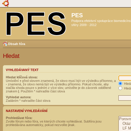
PES
Podpora efektivní spolupráce biomedicín
sféry 2009 - 2012
Obsah fóra
Hledat
VYHLEDÁVANÝ TEXT
Hledat klíčová slova:
Umístění
+
před slovem znamená, že slovo musí být ve výsledku přítomno, a
Hled
-
znamená, že slovo nemá být ve výsledku přítomno. Pokud chcete, aby
stačila shoda pouze s jedním z více slov, umístěte je do závorek oddělené
Hleda
znakem
|
. Použitím * nahradíte část slova
Vyhledat autora:
Zadáním * nahradíte část slova
NASTAVENÍ VYHLEDÁVÁNÍ
Prohledávat fóra:
Zvolte fórum nebo fóra, ve kterých chcete vyhledávat. Subfóra jsou
prohledávána automaticky, pokud nezvolíte jinak.