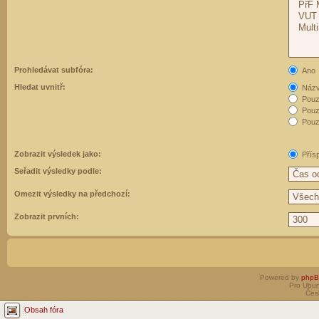
Prohledávat subfóra:
Ano
Hledat uvnitř:
Názvy
Pouz
Pouz
Pouze
Zobrazit výsledek jako:
Přís
Seřadit výsledky podle:
Omezit výsledky na předchozí:
Zobrazit prvních:
Powered by
php
Pro Ubun
Čes
Obsah fóra