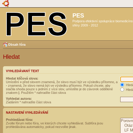
PES
Podpora efektivní spolupráce biomedicín
sféry 2009 - 2012
Obsah fóra
Hledat
VYHLEDÁVANÝ TEXT
Hledat klíčová slova:
Umístění
+
před slovem znamená, že slovo musí být ve výsledku přítomno, a
Hled
-
znamená, že slovo nemá být ve výsledku přítomno. Pokud chcete, aby
stačila shoda pouze s jedním z více slov, umístěte je do závorek oddělené
Hleda
znakem
|
. Použitím * nahradíte část slova
Vyhledat autora:
Zadáním * nahradíte část slova
NASTAVENÍ VYHLEDÁVÁNÍ
Prohledávat fóra:
Zvolte fórum nebo fóra, ve kterých chcete vyhledávat. Subfóra jsou
prohledávána automaticky, pokud nezvolíte jinak.