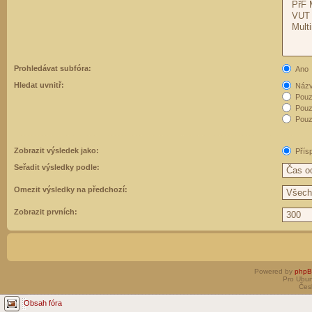
Prohledávat subfóra:
Ano
Hledat uvnitř:
Názvy
Pouz
Pouz
Pouze
Zobrazit výsledek jako:
Přís
Seřadit výsledky podle:
Omezit výsledky na předchozí:
Zobrazit prvních:
Powered by
php
Pro Ubun
Čes
Obsah fóra