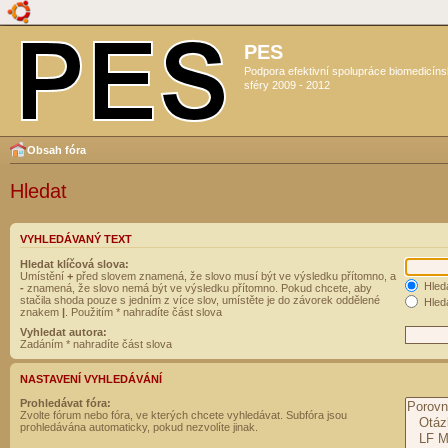
PES
Podpora efektivní spolupráce biomedicín
sféry 2009 - 2012
Obsah fóra
Hledat
VYHLEDÁVANÝ TEXT
Hledat klíčová slova:
Umístění
+
před slovem znamená, že slovo musí být ve výsledku přítomno, a
Hled
-
znamená, že slovo nemá být ve výsledku přítomno. Pokud chcete, aby
stačila shoda pouze s jedním z více slov, umístěte je do závorek oddělené
Hleda
znakem
|
. Použitím * nahradíte část slova
Vyhledat autora:
Zadáním * nahradíte část slova
NASTAVENÍ VYHLEDÁVÁNÍ
Prohledávat fóra:
Zvolte fórum nebo fóra, ve kterých chcete vyhledávat. Subfóra jsou
prohledávána automaticky, pokud nezvolíte jinak.