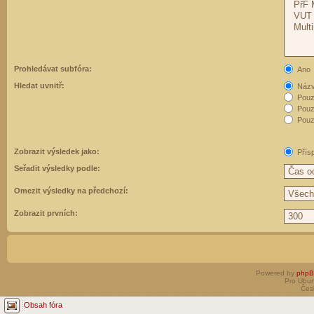
Prohledávat subfóra:
Ano
Hledat uvnitř:
Názvy
Pouz
Pouz
Pouze
Zobrazit výsledek jako:
Přís
Seřadit výsledky podle:
Omezit výsledky na předchozí:
Zobrazit prvních:
Powered by
php
Pro Ubun
Čes
Obsah fóra