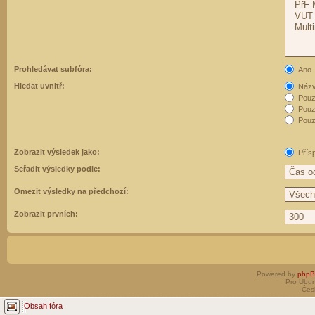
Prohledávat subfóra:
Ano
Hledat uvnitř:
Názvy
Pouz
Pouz
Pouze
Zobrazit výsledek jako:
Přís
Seřadit výsledky podle:
Omezit výsledky na předchozí:
Zobrazit prvních:
Powered by
php
Pro Ubun
Čes
Obsah fóra