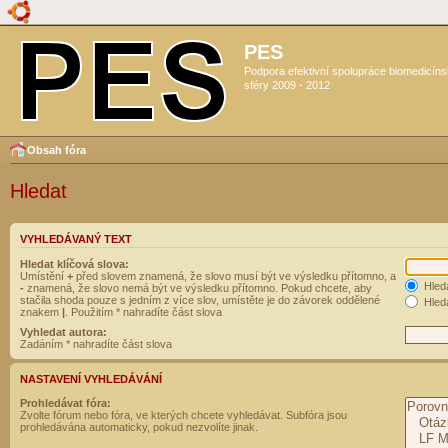
PES
Podpora efektivní spolupráce biomedicín
sféry 2009 - 2012
Obsah fóra
Hledat
VYHLEDÁVANÝ TEXT
Hledat klíčová slova:
Umístění
+
před slovem znamená, že slovo musí být ve výsledku přítomno, a
Hled
-
znamená, že slovo nemá být ve výsledku přítomno. Pokud chcete, aby
stačila shoda pouze s jedním z více slov, umístěte je do závorek oddělené
Hleda
znakem
|
. Použitím * nahradíte část slova
Vyhledat autora:
Zadáním * nahradíte část slova
NASTAVENÍ VYHLEDÁVÁNÍ
Prohledávat fóra:
Zvolte fórum nebo fóra, ve kterých chcete vyhledávat. Subfóra jsou
prohledávána automaticky, pokud nezvolíte jinak.