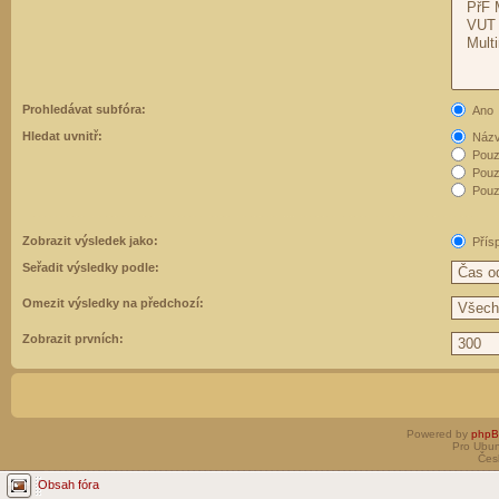
Prohledávat subfóra:
Ano
Hledat uvnitř:
Názvy
Pouz
Pouz
Pouze
Zobrazit výsledek jako:
Přís
Seřadit výsledky podle:
Omezit výsledky na předchozí:
Zobrazit prvních:
Powered by
php
Pro Ubun
Čes
Obsah fóra