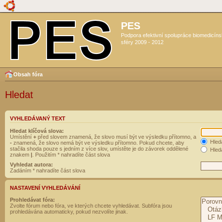
PES
Podpora efektivní spolupráce biomedicín
sféry 2009 - 2012
Obsah fóra
Hledat
VYHLEDÁVANÝ TEXT
Hledat klíčová slova:
Umístění
+
před slovem znamená, že slovo musí být ve výsledku přítomno, a
Hled
-
znamená, že slovo nemá být ve výsledku přítomno. Pokud chcete, aby
stačila shoda pouze s jedním z více slov, umístěte je do závorek oddělené
Hleda
znakem
|
. Použitím * nahradíte část slova
Vyhledat autora:
Zadáním * nahradíte část slova
NASTAVENÍ VYHLEDÁVÁNÍ
Prohledávat fóra:
Zvolte fórum nebo fóra, ve kterých chcete vyhledávat. Subfóra jsou
prohledávána automaticky, pokud nezvolíte jinak.