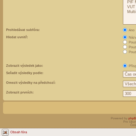
Prohledávat subfóra:
Ano
Hledat uvnitř:
Názvy
Pouz
Pouz
Pouze
Zobrazit výsledek jako:
Přís
Seřadit výsledky podle:
Omezit výsledky na předchozí:
Zobrazit prvních:
Powered by
php
Pro Ubun
Čes
Obsah fóra