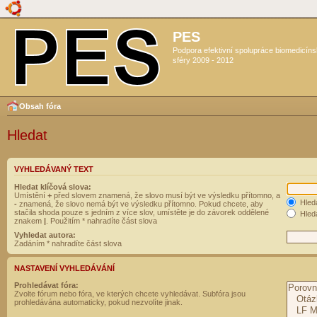
PES
Podpora efektivní spolupráce biomedicín
sféry 2009 - 2012
Obsah fóra
Hledat
VYHLEDÁVANÝ TEXT
Hledat klíčová slova:
Umístění
+
před slovem znamená, že slovo musí být ve výsledku přítomno, a
Hled
-
znamená, že slovo nemá být ve výsledku přítomno. Pokud chcete, aby
stačila shoda pouze s jedním z více slov, umístěte je do závorek oddělené
Hleda
znakem
|
. Použitím * nahradíte část slova
Vyhledat autora:
Zadáním * nahradíte část slova
NASTAVENÍ VYHLEDÁVÁNÍ
Prohledávat fóra:
Zvolte fórum nebo fóra, ve kterých chcete vyhledávat. Subfóra jsou
prohledávána automaticky, pokud nezvolíte jinak.