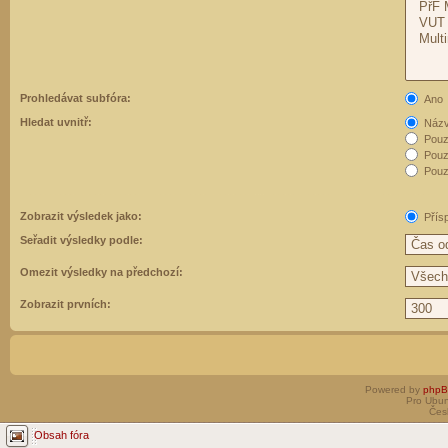
Prohledávat subfóra:
Ano
Hledat uvnitř:
Názvy
Pouz
Pouz
Pouze
Zobrazit výsledek jako:
Přís
Seřadit výsledky podle:
Omezit výsledky na předchozí:
Zobrazit prvních:
Powered by
php
Pro Ubun
Čes
Obsah fóra