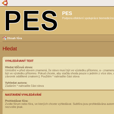
PES
Podpora efektivní spolupráce biomedicíns
Obsah fóra
Hledat
VYHLEDÁVANÝ TEXT
Hledat klíčová slova:
Umístění
+
před slovem znamená, že slovo musí být ve výsledku přítomno, a
-
znamená
být ve výsledku přítomno. Pokud chcete, aby stačila shoda pouze s jedním z více slov, 
závorek oddělené znakem
|
. Použitím * nahradíte část slova
Vyhledat autora:
Zadáním * nahradíte část slova
NASTAVENÍ VYHLEDÁVÁNÍ
Prohledávat fóra:
Zvolte fórum nebo fóra, ve kterých chcete vyhledávat. Subfóra jsou prohledávána autom
nezvolíte jinak.