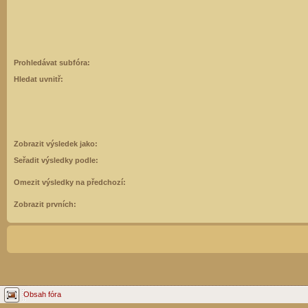
Prohledávat subfóra:
Hledat uvnitř:
Zobrazit výsledek jako:
Seřadit výsledky podle:
Omezit výsledky na předchozí:
Zobrazit prvních:
Obsah fóra