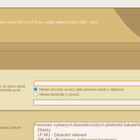
kých oborů MU a VUT Brno s účastí aplikační sféry 2009 - 2012
, že slovo nemá
Hledat všechny výrazy nebo přesnou shodu s dotazem
umístěte je do
Hledat kterýkoliv z výrazů
aticky, pokud