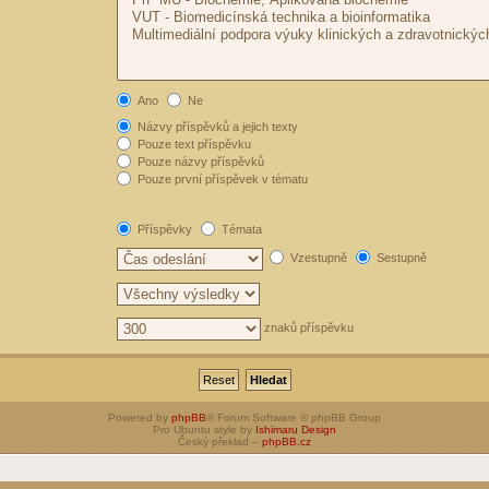
Ano
Ne
Názvy příspěvků a jejich texty
Pouze text příspěvku
Pouze názvy příspěvků
Pouze první příspěvek v tématu
Příspěvky
Témata
Vzestupně
Sestupně
znaků příspěvku
Powered by
phpBB
® Forum Software © phpBB Group
Pro Ubuntu style by
Ishimaru Design
Český překlad –
phpBB.cz