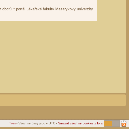
Tým
• Všechny časy jsou v UTC •
Smazat všechny cookies z fóra