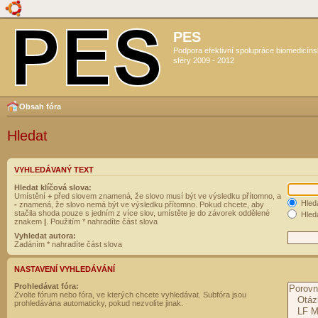
PES
Podpora efektivní spolupráce biomedicín
sféry 2009 - 2012
Obsah fóra
Hledat
VYHLEDÁVANÝ TEXT
Hledat klíčová slova:
Umístění
+
před slovem znamená, že slovo musí být ve výsledku přítomno, a
Hled
-
znamená, že slovo nemá být ve výsledku přítomno. Pokud chcete, aby
stačila shoda pouze s jedním z více slov, umístěte je do závorek oddělené
Hleda
znakem
|
. Použitím * nahradíte část slova
Vyhledat autora:
Zadáním * nahradíte část slova
NASTAVENÍ VYHLEDÁVÁNÍ
Prohledávat fóra:
Zvolte fórum nebo fóra, ve kterých chcete vyhledávat. Subfóra jsou
prohledávána automaticky, pokud nezvolíte jinak.