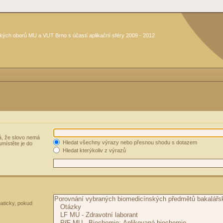
kých oborů MU a VUT Brno s účastí aplikační sféry 2009 - 2012
, že slovo nemá
Hledat všechny výrazy nebo přesnou shodu s dotazem
umístěte je do
Hledat kterýkoliv z výrazů
aticky, pokud