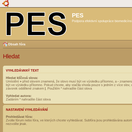
PES
Podpora efektivní spolupráce biomedicíns
Obsah fóra
Hledat
VYHLEDÁVANÝ TEXT
Hledat klíčová slova:
Umístění
+
před slovem znamená, že slovo musí být ve výsledku přítomno, a
-
znamená
být ve výsledku přítomno. Pokud chcete, aby stačila shoda pouze s jedním z více slov, 
závorek oddělené znakem
|
. Použitím * nahradíte část slova
Vyhledat autora:
Zadáním * nahradíte část slova
NASTAVENÍ VYHLEDÁVÁNÍ
Prohledávat fóra:
Zvolte fórum nebo fóra, ve kterých chcete vyhledávat. Subfóra jsou prohledávána autom
nezvolíte jinak.