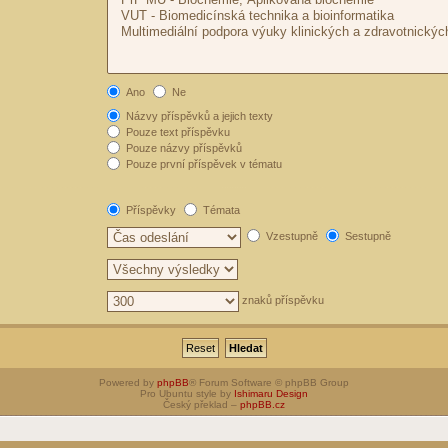
Ano
Ne
Názvy příspěvků a jejich texty
Pouze text příspěvku
Pouze názvy příspěvků
Pouze první příspěvek v tématu
Příspěvky
Témata
Vzestupně
Sestupně
znaků příspěvku
Powered by
phpBB
® Forum Software © phpBB Group
Pro Ubuntu style by
Ishimaru Design
Český překlad –
phpBB.cz