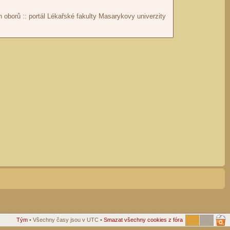
Tým
• Všechny časy jsou v UTC •
Smazat všechny cookies z fóra