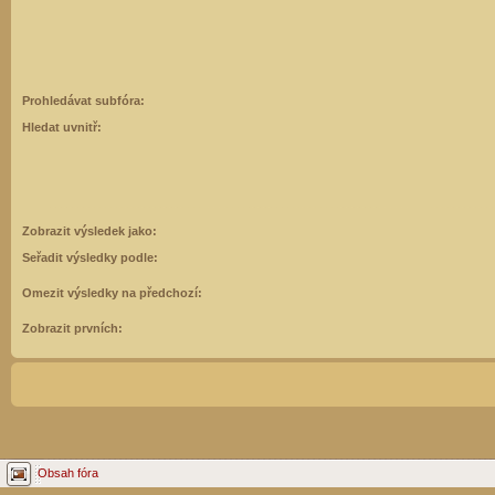
Prohledávat subfóra:
Hledat uvnitř:
Zobrazit výsledek jako:
Seřadit výsledky podle:
Omezit výsledky na předchozí:
Zobrazit prvních:
Obsah fóra