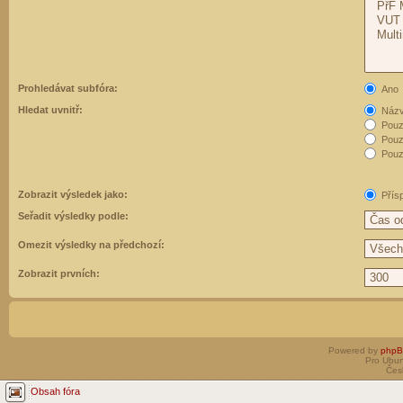
Prohledávat subfóra:
Ano
Hledat uvnitř:
Názvy
Pouz
Pouz
Pouze
Zobrazit výsledek jako:
Přís
Seřadit výsledky podle:
Omezit výsledky na předchozí:
Zobrazit prvních:
Powered by
php
Pro Ubun
Čes
Obsah fóra