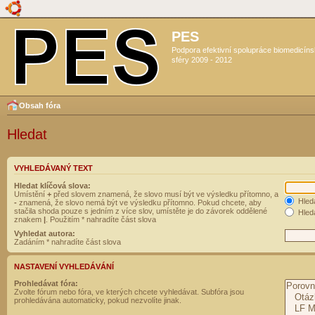
PES
Podpora efektivní spolupráce biomedicín
sféry 2009 - 2012
Obsah fóra
Hledat
VYHLEDÁVANÝ TEXT
Hledat klíčová slova:
Umístění
+
před slovem znamená, že slovo musí být ve výsledku přítomno, a
Hled
-
znamená, že slovo nemá být ve výsledku přítomno. Pokud chcete, aby
stačila shoda pouze s jedním z více slov, umístěte je do závorek oddělené
Hleda
znakem
|
. Použitím * nahradíte část slova
Vyhledat autora:
Zadáním * nahradíte část slova
NASTAVENÍ VYHLEDÁVÁNÍ
Prohledávat fóra:
Zvolte fórum nebo fóra, ve kterých chcete vyhledávat. Subfóra jsou
prohledávána automaticky, pokud nezvolíte jinak.