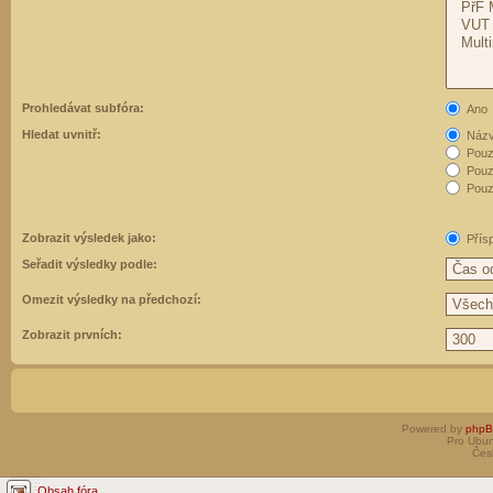
Prohledávat subfóra:
Ano
Hledat uvnitř:
Názvy
Pouz
Pouz
Pouze
Zobrazit výsledek jako:
Přís
Seřadit výsledky podle:
Omezit výsledky na předchozí:
Zobrazit prvních:
Powered by
php
Pro Ubun
Čes
Obsah fóra