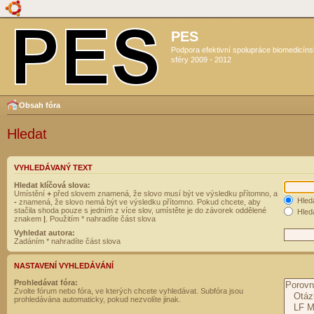
PES
Podpora efektivní spolupráce biomedicín
sféry 2009 - 2012
Obsah fóra
Hledat
VYHLEDÁVANÝ TEXT
Hledat klíčová slova:
Umístění
+
před slovem znamená, že slovo musí být ve výsledku přítomno, a
Hled
-
znamená, že slovo nemá být ve výsledku přítomno. Pokud chcete, aby
stačila shoda pouze s jedním z více slov, umístěte je do závorek oddělené
Hleda
znakem
|
. Použitím * nahradíte část slova
Vyhledat autora:
Zadáním * nahradíte část slova
NASTAVENÍ VYHLEDÁVÁNÍ
Prohledávat fóra:
Zvolte fórum nebo fóra, ve kterých chcete vyhledávat. Subfóra jsou
prohledávána automaticky, pokud nezvolíte jinak.