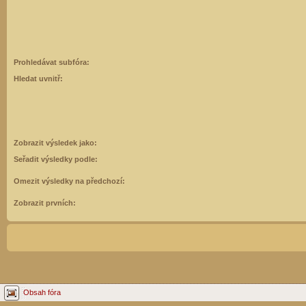
Prohledávat subfóra:
Hledat uvnitř:
Zobrazit výsledek jako:
Seřadit výsledky podle:
Omezit výsledky na předchozí:
Zobrazit prvních:
Obsah fóra