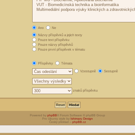
Ano
Ne
Názvy příspěvků a jejich texty
Pouze text příspěvku
Pouze názvy příspěvků
Pouze první příspěvek v tématu
Příspěvky
Témata
Vzestupně
Sestupně
znaků příspěvku
Powered by
phpBB
® Forum Software © phpBB Group
Pro Ubuntu style by
Ishimaru Design
Český překlad –
phpBB.cz