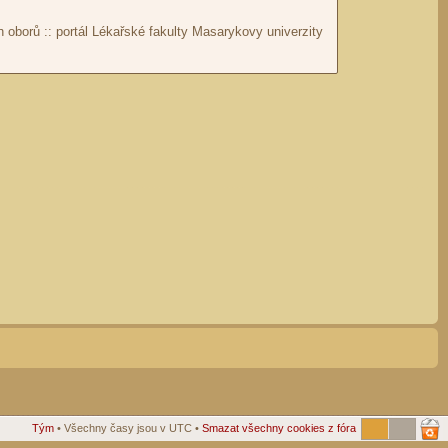
Tým
• Všechny časy jsou v UTC •
Smazat všechny cookies z fóra