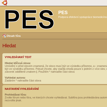
PES
Podpora efektivní spolupráce biomedicíns
Obsah fóra
Hledat
VYHLEDÁVANÝ TEXT
Hledat klíčová slova:
Umístění
+
před slovem znamená, že slovo musí být ve výsledku přítomno, a
-
znamená
být ve výsledku přítomno. Pokud chcete, aby stačila shoda pouze s jedním z více slov, 
závorek oddělené znakem
|
. Použitím * nahradíte část slova
Vyhledat autora:
Zadáním * nahradíte část slova
NASTAVENÍ VYHLEDÁVÁNÍ
Prohledávat fóra:
Zvolte fórum nebo fóra, ve kterých chcete vyhledávat. Subfóra jsou prohledávána autom
nezvolíte jinak.