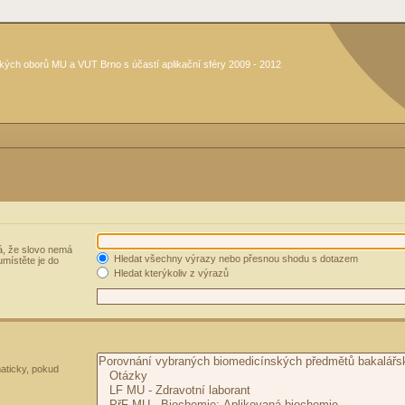
kých oborů MU a VUT Brno s účastí aplikační sféry 2009 - 2012
, že slovo nemá
Hledat všechny výrazy nebo přesnou shodu s dotazem
umístěte je do
Hledat kterýkoliv z výrazů
aticky, pokud