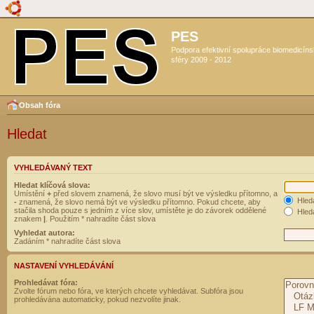
PES
Podpora efektivní spolupráce biomedicín
sféry 2009 - 2012
Obsah fóra
Hledat
VYHLEDÁVANÝ TEXT
Hledat klíčová slova:
Umístění
+
před slovem znamená, že slovo musí být ve výsledku přítomno, a
Hled
-
znamená, že slovo nemá být ve výsledku přítomno. Pokud chcete, aby
stačila shoda pouze s jedním z více slov, umístěte je do závorek oddělené
Hleda
znakem
|
. Použitím * nahradíte část slova
Vyhledat autora:
Zadáním * nahradíte část slova
NASTAVENÍ VYHLEDÁVÁNÍ
Prohledávat fóra:
Zvolte fórum nebo fóra, ve kterých chcete vyhledávat. Subfóra jsou
prohledávána automaticky, pokud nezvolíte jinak.