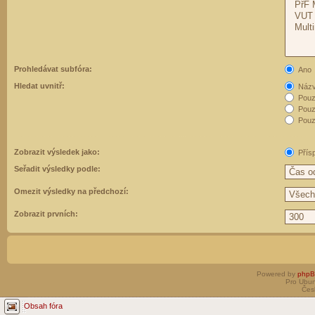
Prohledávat subfóra:
Ano
Hledat uvnitř:
Názvy
Pouz
Pouz
Pouze
Zobrazit výsledek jako:
Přís
Seřadit výsledky podle:
Omezit výsledky na předchozí:
Zobrazit prvních:
Powered by
php
Pro Ubun
Čes
Obsah fóra