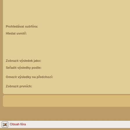
Prohledávat subfóra:
Hledat uvnitř:
Zobrazit výsledek jako:
Seřadit výsledky podle:
Omezit výsledky na předchozí:
Zobrazit prvních:
Obsah fóra