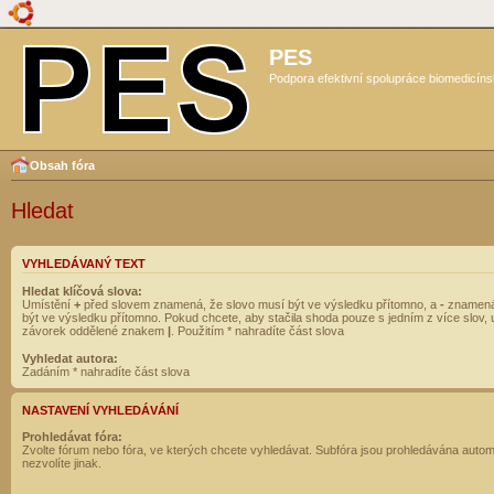
PES
Podpora efektivní spolupráce biomedicíns
Obsah fóra
Hledat
VYHLEDÁVANÝ TEXT
Hledat klíčová slova:
Umístění
+
před slovem znamená, že slovo musí být ve výsledku přítomno, a
-
znamená
být ve výsledku přítomno. Pokud chcete, aby stačila shoda pouze s jedním z více slov, 
závorek oddělené znakem
|
. Použitím * nahradíte část slova
Vyhledat autora:
Zadáním * nahradíte část slova
NASTAVENÍ VYHLEDÁVÁNÍ
Prohledávat fóra:
Zvolte fórum nebo fóra, ve kterých chcete vyhledávat. Subfóra jsou prohledávána autom
nezvolíte jinak.