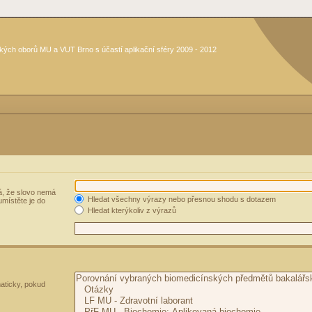
kých oborů MU a VUT Brno s účastí aplikační sféry 2009 - 2012
, že slovo nemá
Hledat všechny výrazy nebo přesnou shodu s dotazem
umístěte je do
Hledat kterýkoliv z výrazů
aticky, pokud