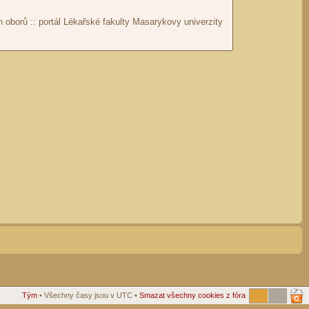
Tým
• Všechny časy jsou v UTC •
Smazat všechny cookies z fóra