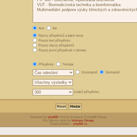
Ano
Ne
Názvy příspěvků a jejich texty
Pouze text příspěvku
Pouze názvy příspěvků
Pouze první příspěvek v tématu
Příspěvky
Témata
Vzestupně
Sestupně
znaků příspěvku
Powered by
phpBB
® Forum Software © phpBB Group
Pro Ubuntu style by
Ishimaru Design
Český překlad –
phpBB.cz