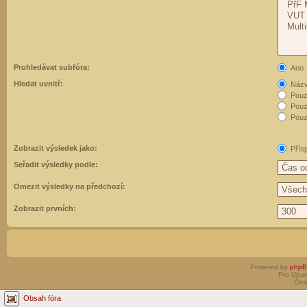
Prohledávat subfóra:
Ano
Hledat uvnitř:
Názvy
Pouz
Pouz
Pouze
Zobrazit výsledek jako:
Přís
Seřadit výsledky podle:
Omezit výsledky na předchozí:
Zobrazit prvních:
Powered by
php
Pro Ubun
Čes
Obsah fóra