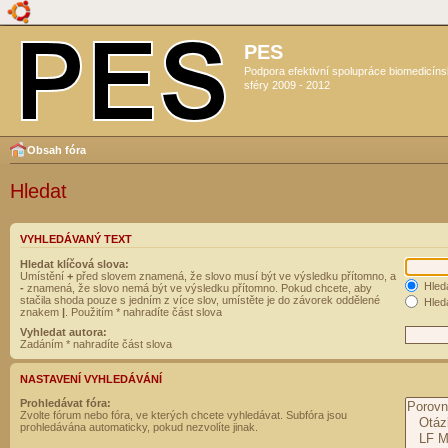
PES
Podpora efektivní spolupráce biomedicín
sféry 2009 - 2012
Obsah fóra
Hledat
VYHLEDÁVANÝ TEXT
Hledat klíčová slova:
Umístění
+
před slovem znamená, že slovo musí být ve výsledku přítomno, a
Hled
-
znamená, že slovo nemá být ve výsledku přítomno. Pokud chcete, aby
stačila shoda pouze s jedním z více slov, umístěte je do závorek oddělené
Hleda
znakem
|
. Použitím * nahradíte část slova
Vyhledat autora:
Zadáním * nahradíte část slova
NASTAVENÍ VYHLEDÁVÁNÍ
Prohledávat fóra:
Zvolte fórum nebo fóra, ve kterých chcete vyhledávat. Subfóra jsou
prohledávána automaticky, pokud nezvolíte jinak.