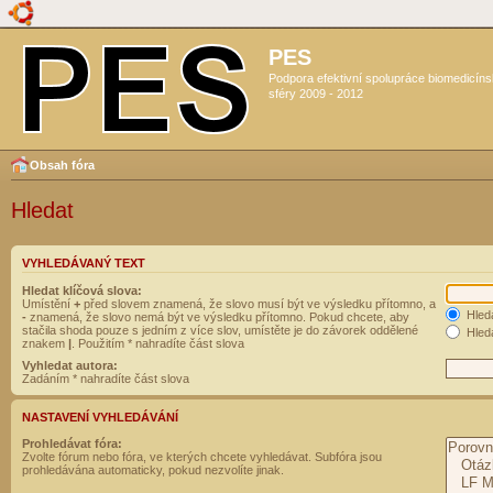
PES
Podpora efektivní spolupráce biomedicín
sféry 2009 - 2012
Obsah fóra
Hledat
VYHLEDÁVANÝ TEXT
Hledat klíčová slova:
Umístění
+
před slovem znamená, že slovo musí být ve výsledku přítomno, a
Hled
-
znamená, že slovo nemá být ve výsledku přítomno. Pokud chcete, aby
stačila shoda pouze s jedním z více slov, umístěte je do závorek oddělené
Hleda
znakem
|
. Použitím * nahradíte část slova
Vyhledat autora:
Zadáním * nahradíte část slova
NASTAVENÍ VYHLEDÁVÁNÍ
Prohledávat fóra:
Zvolte fórum nebo fóra, ve kterých chcete vyhledávat. Subfóra jsou
prohledávána automaticky, pokud nezvolíte jinak.