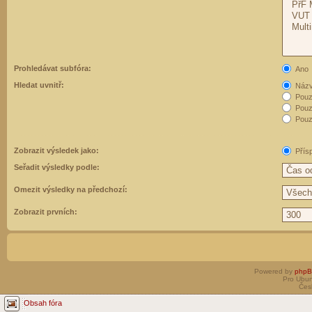
Prohledávat subfóra:
Ano
Hledat uvnitř:
Názvy
Pouz
Pouz
Pouze
Zobrazit výsledek jako:
Přís
Seřadit výsledky podle:
Omezit výsledky na předchozí:
Zobrazit prvních:
Powered by
php
Pro Ubun
Čes
Obsah fóra