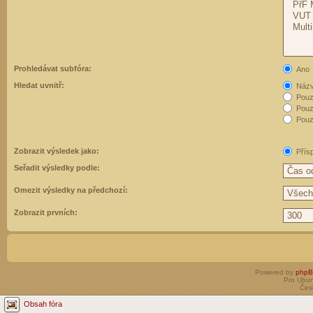
Prohledávat subfóra:
Ano
Hledat uvnitř:
Názvy
Pouz
Pouz
Pouze
Zobrazit výsledek jako:
Přís
Seřadit výsledky podle:
Omezit výsledky na předchozí:
Zobrazit prvních:
Powered by
php
Pro Ubun
Čes
Obsah fóra