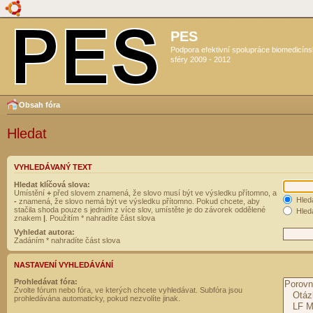
PES
Podpora efektivní spolupráce biomedicín
sféry 2009 - 2012
Obsah fóra
Hledat
VYHLEDÁVANÝ TEXT
Hledat klíčová slova:
Umístění
+
před slovem znamená, že slovo musí být ve výsledku přítomno, a
Hled
-
znamená, že slovo nemá být ve výsledku přítomno. Pokud chcete, aby
stačila shoda pouze s jedním z více slov, umístěte je do závorek oddělené
Hleda
znakem
|
. Použitím * nahradíte část slova
Vyhledat autora:
Zadáním * nahradíte část slova
NASTAVENÍ VYHLEDÁVÁNÍ
Prohledávat fóra:
Zvolte fórum nebo fóra, ve kterých chcete vyhledávat. Subfóra jsou
prohledávána automaticky, pokud nezvolíte jinak.