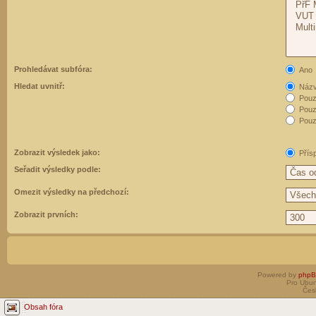
Prohledávat subfóra:
Ano
Hledat uvnitř:
Názvy
Pouz
Pouz
Pouze
Zobrazit výsledek jako:
Přís
Seřadit výsledky podle:
Omezit výsledky na předchozí:
Zobrazit prvních:
Powered by
php
Pro Ubun
Čes
Obsah fóra