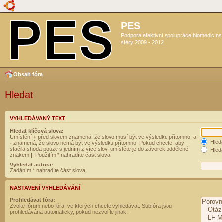
PES
Podpora efektivní spolupráce biomedicín
sféry 2009 - 2012
Obsah fóra
Hledat
VYHLEDÁVANÝ TEXT
Hledat klíčová slova:
Umístění
+
před slovem znamená, že slovo musí být ve výsledku přítomno, a
Hled
-
znamená, že slovo nemá být ve výsledku přítomno. Pokud chcete, aby
stačila shoda pouze s jedním z více slov, umístěte je do závorek oddělené
Hleda
znakem
|
. Použitím * nahradíte část slova
Vyhledat autora:
Zadáním * nahradíte část slova
NASTAVENÍ VYHLEDÁVÁNÍ
Prohledávat fóra:
Zvolte fórum nebo fóra, ve kterých chcete vyhledávat. Subfóra jsou
prohledávána automaticky, pokud nezvolíte jinak.