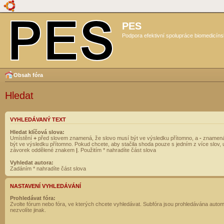
PES
Podpora efektivní spolupráce biomedicíns
Obsah fóra
Hledat
VYHLEDÁVANÝ TEXT
Hledat klíčová slova:
Umístění
+
před slovem znamená, že slovo musí být ve výsledku přítomno, a
-
znamená
být ve výsledku přítomno. Pokud chcete, aby stačila shoda pouze s jedním z více slov, 
závorek oddělené znakem
|
. Použitím * nahradíte část slova
Vyhledat autora:
Zadáním * nahradíte část slova
NASTAVENÍ VYHLEDÁVÁNÍ
Prohledávat fóra:
Zvolte fórum nebo fóra, ve kterých chcete vyhledávat. Subfóra jsou prohledávána autom
nezvolíte jinak.