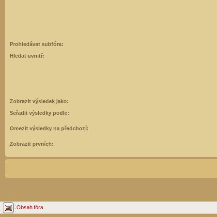
Prohledávat subfóra:
Hledat uvnitř:
Zobrazit výsledek jako:
Seřadit výsledky podle:
Omezit výsledky na předchozí:
Zobrazit prvních:
Obsah fóra