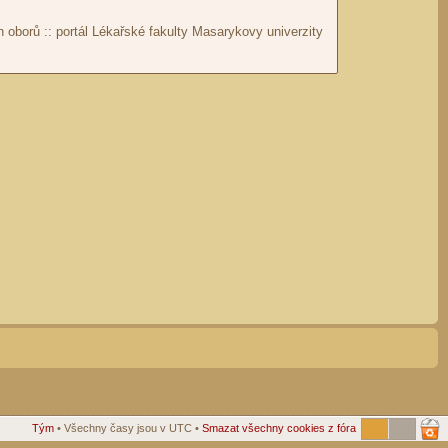
Tým
• Všechny časy jsou v UTC •
Smazat všechny cookies z fóra