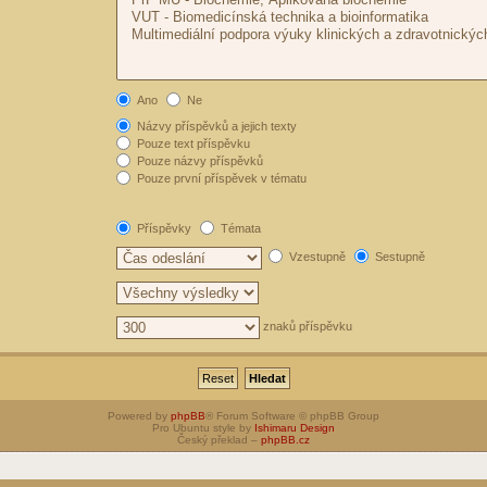
Ano
Ne
Názvy příspěvků a jejich texty
Pouze text příspěvku
Pouze názvy příspěvků
Pouze první příspěvek v tématu
Příspěvky
Témata
Vzestupně
Sestupně
znaků příspěvku
Powered by
phpBB
® Forum Software © phpBB Group
Pro Ubuntu style by
Ishimaru Design
Český překlad –
phpBB.cz