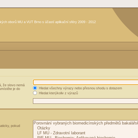
kých oborů MU a VUT Brno s účastí aplikační sféry 2009 - 2012
, že slovo nemá
Hledat všechny výrazy nebo přesnou shodu s dotazem
umístěte je do
Hledat kterýkoliv z výrazů
aticky, pokud