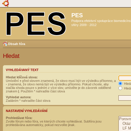
PES
Podpora efektivní spolupráce biomedicín
sféry 2009 - 2012
Obsah fóra
Hledat
VYHLEDÁVANÝ TEXT
Hledat klíčová slova:
Umístění
+
před slovem znamená, že slovo musí být ve výsledku přítomno, a
Hled
-
znamená, že slovo nemá být ve výsledku přítomno. Pokud chcete, aby
stačila shoda pouze s jedním z více slov, umístěte je do závorek oddělené
Hleda
znakem
|
. Použitím * nahradíte část slova
Vyhledat autora:
Zadáním * nahradíte část slova
NASTAVENÍ VYHLEDÁVÁNÍ
Prohledávat fóra:
Zvolte fórum nebo fóra, ve kterých chcete vyhledávat. Subfóra jsou
prohledávána automaticky, pokud nezvolíte jinak.