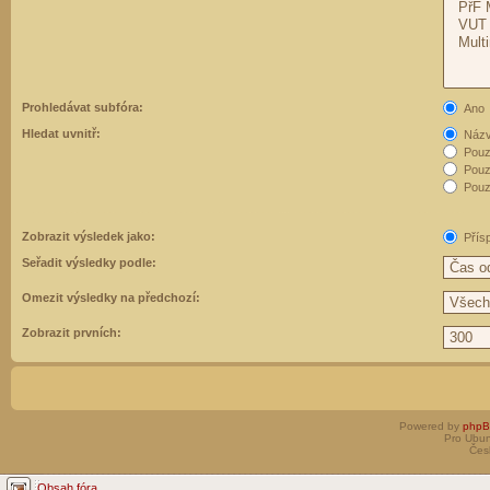
Prohledávat subfóra:
Ano
Hledat uvnitř:
Názvy
Pouz
Pouz
Pouze
Zobrazit výsledek jako:
Přís
Seřadit výsledky podle:
Omezit výsledky na předchozí:
Zobrazit prvních:
Powered by
php
Pro Ubun
Čes
Obsah fóra