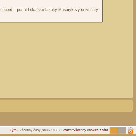
Tým
• Všechny časy jsou v UTC •
Smazat všechny cookies z fóra