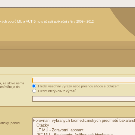
kých oborů MU a VUT Brno s účastí aplikační sféry 2009 - 2012
, že slovo nemá
Hledat všechny výrazy nebo přesnou shodu s dotazem
umístěte je do
Hledat kterýkoliv z výrazů
aticky, pokud