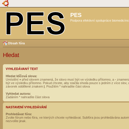
PES
Podpora efektivní spolupráce biomedicíns
Obsah fóra
Hledat
VYHLEDÁVANÝ TEXT
Hledat klíčová slova:
Umístění
+
před slovem znamená, že slovo musí být ve výsledku přítomno, a
-
znamená
být ve výsledku přítomno. Pokud chcete, aby stačila shoda pouze s jedním z více slov, 
závorek oddělené znakem
|
. Použitím * nahradíte část slova
Vyhledat autora:
Zadáním * nahradíte část slova
NASTAVENÍ VYHLEDÁVÁNÍ
Prohledávat fóra:
Zvolte fórum nebo fóra, ve kterých chcete vyhledávat. Subfóra jsou prohledávána autom
nezvolíte jinak.