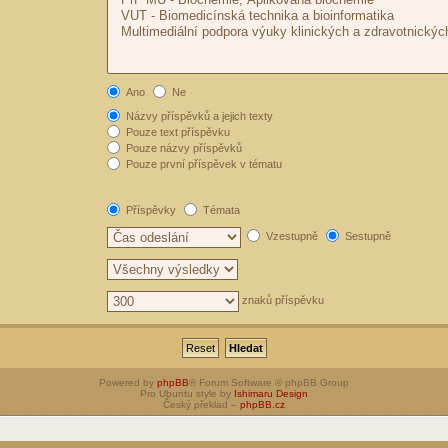
Ano
Ne
Názvy příspěvků a jejich texty
Pouze text příspěvku
Pouze názvy příspěvků
Pouze první příspěvek v tématu
Příspěvky
Témata
Vzestupně
Sestupně
znaků příspěvku
Powered by
phpBB
® Forum Software © phpBB Group
Pro Ubuntu style by
Ishimaru Design
Český překlad –
phpBB.cz