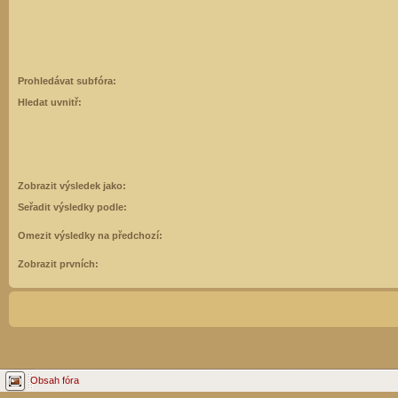
Prohledávat subfóra:
Hledat uvnitř:
Zobrazit výsledek jako:
Seřadit výsledky podle:
Omezit výsledky na předchozí:
Zobrazit prvních:
Obsah fóra