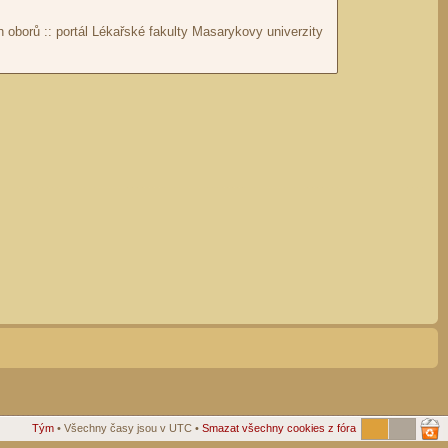
Tým
• Všechny časy jsou v UTC •
Smazat všechny cookies z fóra