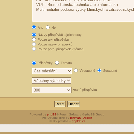
Ano
Ne
Názvy příspěvků a jejich texty
Pouze text příspěvku
Pouze názvy příspěvků
Pouze první příspěvek v tématu
Příspěvky
Témata
Vzestupně
Sestupně
znaků příspěvku
Powered by
phpBB
® Forum Software © phpBB Group
Pro Ubuntu style by
Ishimaru Design
Český překlad –
phpBB.cz