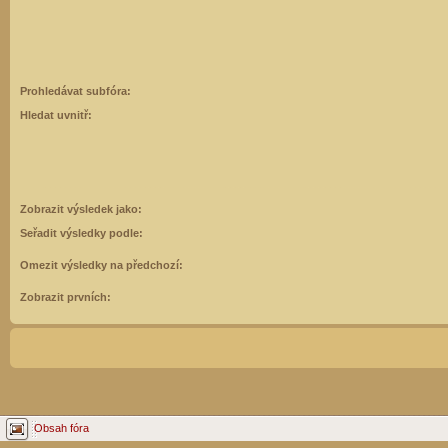
Prohledávat subfóra:
Hledat uvnitř:
Zobrazit výsledek jako:
Seřadit výsledky podle:
Omezit výsledky na předchozí:
Zobrazit prvních:
Obsah fóra