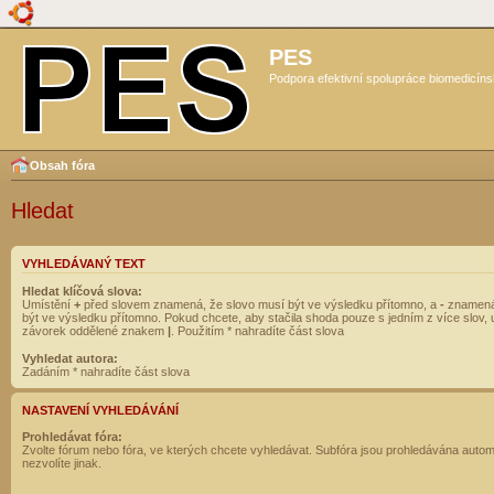
PES
Podpora efektivní spolupráce biomedicíns
Obsah fóra
Hledat
VYHLEDÁVANÝ TEXT
Hledat klíčová slova:
Umístění
+
před slovem znamená, že slovo musí být ve výsledku přítomno, a
-
znamená
být ve výsledku přítomno. Pokud chcete, aby stačila shoda pouze s jedním z více slov, 
závorek oddělené znakem
|
. Použitím * nahradíte část slova
Vyhledat autora:
Zadáním * nahradíte část slova
NASTAVENÍ VYHLEDÁVÁNÍ
Prohledávat fóra:
Zvolte fórum nebo fóra, ve kterých chcete vyhledávat. Subfóra jsou prohledávána autom
nezvolíte jinak.