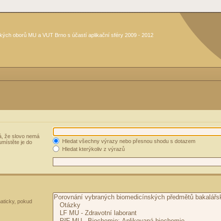
kých oborů MU a VUT Brno s účastí aplikační sféry 2009 - 2012
, že slovo nemá
Hledat všechny výrazy nebo přesnou shodu s dotazem
umístěte je do
Hledat kterýkoliv z výrazů
aticky, pokud