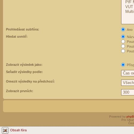
Prohledávat subfóra:
Ano
Hledat uvnitř:
Názvy
Pouz
Pouz
Pouze
Zobrazit výsledek jako:
Přís
Seřadit výsledky podle:
Omezit výsledky na předchozí:
Zobrazit prvních:
Powered by
php
Pro Ubun
Čes
Obsah fóra