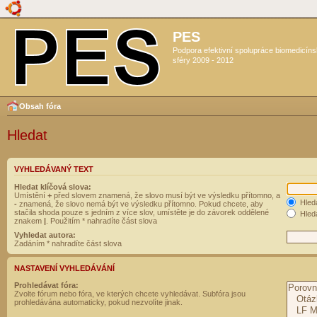
PES
Podpora efektivní spolupráce biomedicín
sféry 2009 - 2012
Obsah fóra
Hledat
VYHLEDÁVANÝ TEXT
Hledat klíčová slova:
Umístění
+
před slovem znamená, že slovo musí být ve výsledku přítomno, a
Hled
-
znamená, že slovo nemá být ve výsledku přítomno. Pokud chcete, aby
stačila shoda pouze s jedním z více slov, umístěte je do závorek oddělené
Hleda
znakem
|
. Použitím * nahradíte část slova
Vyhledat autora:
Zadáním * nahradíte část slova
NASTAVENÍ VYHLEDÁVÁNÍ
Prohledávat fóra:
Zvolte fórum nebo fóra, ve kterých chcete vyhledávat. Subfóra jsou
prohledávána automaticky, pokud nezvolíte jinak.