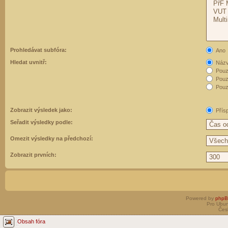
Prohledávat subfóra:
Ano
Hledat uvnitř:
Názvy
Pouz
Pouz
Pouze
Zobrazit výsledek jako:
Přís
Seřadit výsledky podle:
Omezit výsledky na předchozí:
Zobrazit prvních:
Powered by
php
Pro Ubun
Čes
Obsah fóra