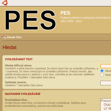
PES
Podpora efektivní spolupráce biomedicín
sféry 2009 - 2012
Obsah fóra
Hledat
VYHLEDÁVANÝ TEXT
Hledat klíčová slova:
Umístění
+
před slovem znamená, že slovo musí být ve výsledku přítomno, a
Hled
-
znamená, že slovo nemá být ve výsledku přítomno. Pokud chcete, aby
stačila shoda pouze s jedním z více slov, umístěte je do závorek oddělené
Hleda
znakem
|
. Použitím * nahradíte část slova
Vyhledat autora:
Zadáním * nahradíte část slova
NASTAVENÍ VYHLEDÁVÁNÍ
Prohledávat fóra:
Zvolte fórum nebo fóra, ve kterých chcete vyhledávat. Subfóra jsou
prohledávána automaticky, pokud nezvolíte jinak.