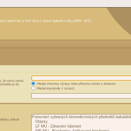
kých oborů MU a VUT Brno s účastí aplikační sféry 2009 - 2012
, že slovo nemá
Hledat všechny výrazy nebo přesnou shodu s dotazem
umístěte je do
Hledat kterýkoliv z výrazů
aticky, pokud