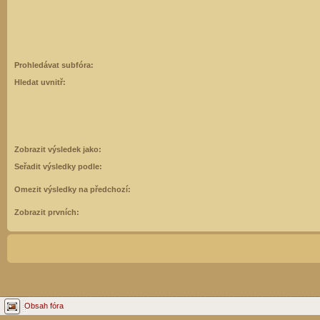
Prohledávat subfóra:
Hledat uvnitř:
Zobrazit výsledek jako:
Seřadit výsledky podle:
Omezit výsledky na předchozí:
Zobrazit prvních:
Obsah fóra