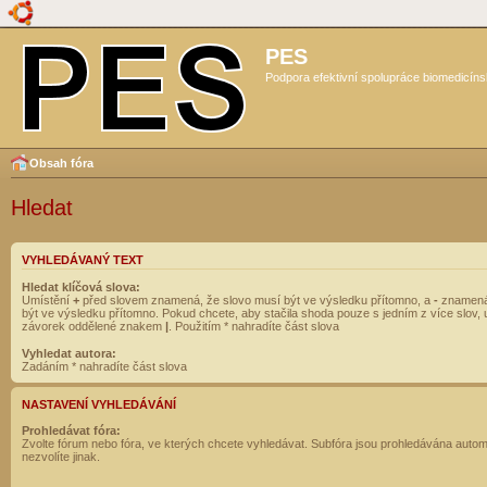
PES
Podpora efektivní spolupráce biomedicíns
Obsah fóra
Hledat
VYHLEDÁVANÝ TEXT
Hledat klíčová slova:
Umístění
+
před slovem znamená, že slovo musí být ve výsledku přítomno, a
-
znamená
být ve výsledku přítomno. Pokud chcete, aby stačila shoda pouze s jedním z více slov, 
závorek oddělené znakem
|
. Použitím * nahradíte část slova
Vyhledat autora:
Zadáním * nahradíte část slova
NASTAVENÍ VYHLEDÁVÁNÍ
Prohledávat fóra:
Zvolte fórum nebo fóra, ve kterých chcete vyhledávat. Subfóra jsou prohledávána autom
nezvolíte jinak.