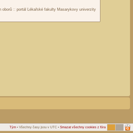
Tým
• Všechny časy jsou v UTC •
Smazat všechny cookies z fóra