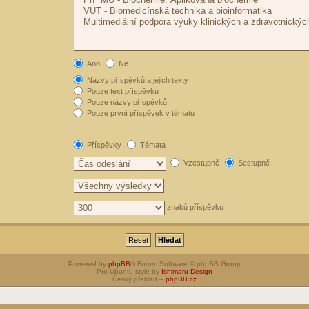
Ano
Ne
Názvy příspěvků a jejich texty
Pouze text příspěvku
Pouze názvy příspěvků
Pouze první příspěvek v tématu
Příspěvky
Témata
Vzestupně
Sestupně
znaků příspěvku
Powered by
phpBB
® Forum Software © phpBB Group
Pro Ubuntu style by
Ishimaru Design
Český překlad –
phpBB.cz