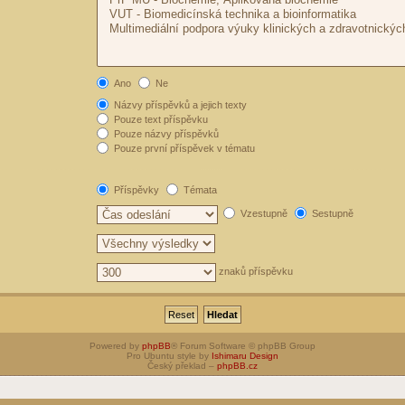
Ano
Ne
Názvy příspěvků a jejich texty
Pouze text příspěvku
Pouze názvy příspěvků
Pouze první příspěvek v tématu
Příspěvky
Témata
Vzestupně
Sestupně
znaků příspěvku
Powered by
phpBB
® Forum Software © phpBB Group
Pro Ubuntu style by
Ishimaru Design
Český překlad –
phpBB.cz