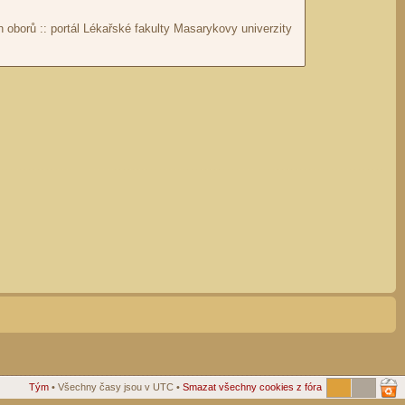
Tým
• Všechny časy jsou v UTC •
Smazat všechny cookies z fóra