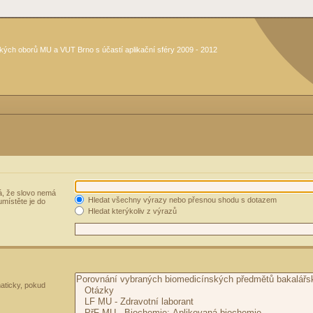
kých oborů MU a VUT Brno s účastí aplikační sféry 2009 - 2012
, že slovo nemá
Hledat všechny výrazy nebo přesnou shodu s dotazem
umístěte je do
Hledat kterýkoliv z výrazů
aticky, pokud