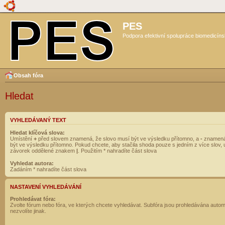
PES
Podpora efektivní spolupráce biomedicíns
Obsah fóra
Hledat
VYHLEDÁVANÝ TEXT
Hledat klíčová slova:
Umístění
+
před slovem znamená, že slovo musí být ve výsledku přítomno, a
-
znamená
být ve výsledku přítomno. Pokud chcete, aby stačila shoda pouze s jedním z více slov, 
závorek oddělené znakem
|
. Použitím * nahradíte část slova
Vyhledat autora:
Zadáním * nahradíte část slova
NASTAVENÍ VYHLEDÁVÁNÍ
Prohledávat fóra:
Zvolte fórum nebo fóra, ve kterých chcete vyhledávat. Subfóra jsou prohledávána autom
nezvolíte jinak.