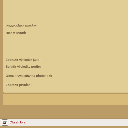
Prohledávat subfóra:
Hledat uvnitř:
Zobrazit výsledek jako:
Seřadit výsledky podle:
Omezit výsledky na předchozí:
Zobrazit prvních:
Obsah fóra