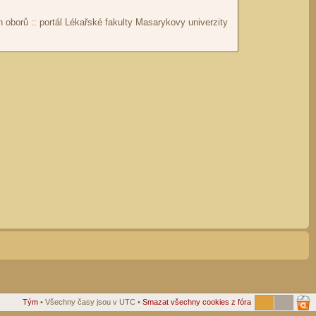
Tým
• Všechny časy jsou v UTC •
Smazat všechny cookies z fóra