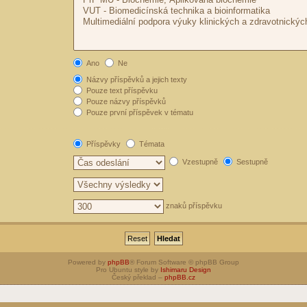
Ano
Ne
Názvy příspěvků a jejich texty
Pouze text příspěvku
Pouze názvy příspěvků
Pouze první příspěvek v tématu
Příspěvky
Témata
Vzestupně
Sestupně
znaků příspěvku
Powered by
phpBB
® Forum Software © phpBB Group
Pro Ubuntu style by
Ishimaru Design
Český překlad –
phpBB.cz