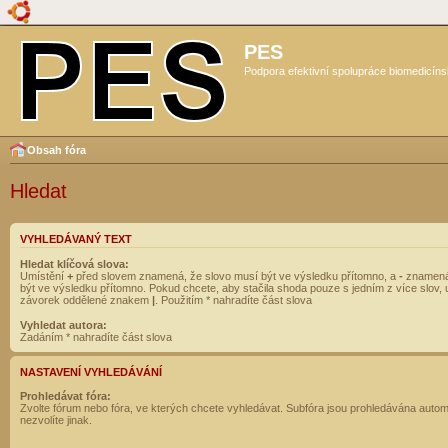
PES
Podpora efektivní spolupráce biomedicíns
Obsah fóra
Hledat
VYHLEDÁVANÝ TEXT
Hledat klíčová slova:
Umístění
+
před slovem znamená, že slovo musí být ve výsledku přítomno, a
-
znamená
být ve výsledku přítomno. Pokud chcete, aby stačila shoda pouze s jedním z více slov, 
závorek oddělené znakem
|
. Použitím * nahradíte část slova
Vyhledat autora:
Zadáním * nahradíte část slova
NASTAVENÍ VYHLEDÁVÁNÍ
Prohledávat fóra:
Zvolte fórum nebo fóra, ve kterých chcete vyhledávat. Subfóra jsou prohledávána autom
nezvolíte jinak.