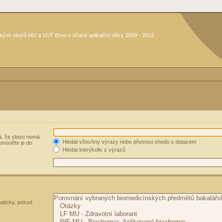
kých oborů MU a VUT Brno s účastí aplikační sféry 2009 - 2012
, že slovo nemá
Hledat všechny výrazy nebo přesnou shodu s dotazem
umístěte je do
Hledat kterýkoliv z výrazů
aticky, pokud