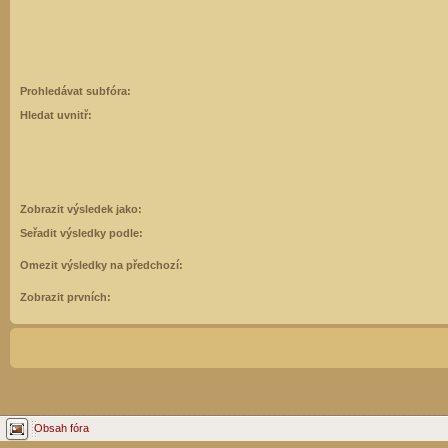
Prohledávat subfóra:
Hledat uvnitř:
Zobrazit výsledek jako:
Seřadit výsledky podle:
Omezit výsledky na předchozí:
Zobrazit prvních:
Obsah fóra