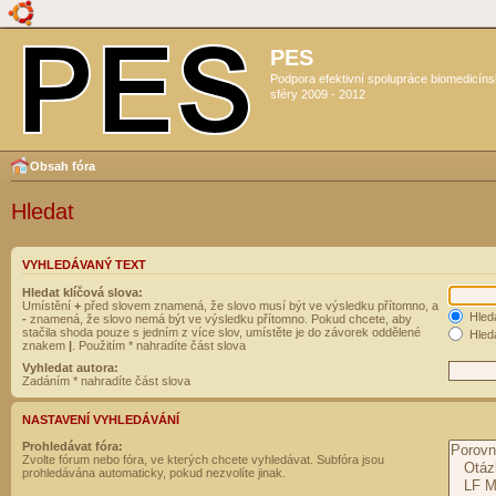
PES
Podpora efektivní spolupráce biomedicín
sféry 2009 - 2012
Obsah fóra
Hledat
VYHLEDÁVANÝ TEXT
Hledat klíčová slova:
Umístění
+
před slovem znamená, že slovo musí být ve výsledku přítomno, a
Hled
-
znamená, že slovo nemá být ve výsledku přítomno. Pokud chcete, aby
stačila shoda pouze s jedním z více slov, umístěte je do závorek oddělené
Hleda
znakem
|
. Použitím * nahradíte část slova
Vyhledat autora:
Zadáním * nahradíte část slova
NASTAVENÍ VYHLEDÁVÁNÍ
Prohledávat fóra:
Zvolte fórum nebo fóra, ve kterých chcete vyhledávat. Subfóra jsou
prohledávána automaticky, pokud nezvolíte jinak.