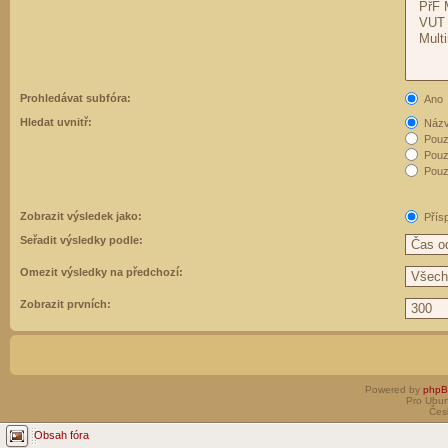
Prohledávat subfóra:
Ano
Hledat uvnitř:
Názvy
Pouz
Pouz
Pouze
Zobrazit výsledek jako:
Přís
Seřadit výsledky podle:
Omezit výsledky na předchozí:
Zobrazit prvních:
Powered by
php
Pro Ubun
Čes
Obsah fóra