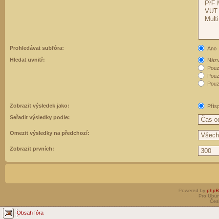
Prohledávat subfóra:
Ano
Hledat uvnitř:
Názvy
Pouz
Pouz
Pouze
Zobrazit výsledek jako:
Přís
Seřadit výsledky podle:
Omezit výsledky na předchozí:
Zobrazit prvních:
Powered by
php
Pro Ubun
Čes
Obsah fóra