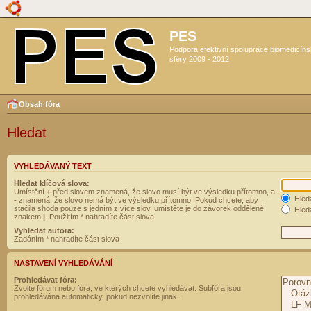
PES
Podpora efektivní spolupráce biomedicín
sféry 2009 - 2012
Obsah fóra
Hledat
VYHLEDÁVANÝ TEXT
Hledat klíčová slova:
Umístění
+
před slovem znamená, že slovo musí být ve výsledku přítomno, a
Hled
-
znamená, že slovo nemá být ve výsledku přítomno. Pokud chcete, aby
stačila shoda pouze s jedním z více slov, umístěte je do závorek oddělené
Hleda
znakem
|
. Použitím * nahradíte část slova
Vyhledat autora:
Zadáním * nahradíte část slova
NASTAVENÍ VYHLEDÁVÁNÍ
Prohledávat fóra:
Zvolte fórum nebo fóra, ve kterých chcete vyhledávat. Subfóra jsou
prohledávána automaticky, pokud nezvolíte jinak.