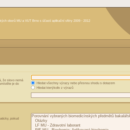
kých oborů MU a VUT Brno s účastí aplikační sféry 2009 - 2012
, že slovo nemá
Hledat všechny výrazy nebo přesnou shodu s dotazem
umístěte je do
Hledat kterýkoliv z výrazů
aticky, pokud