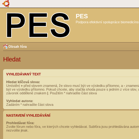
PES
Podpora efektivní spolupráce biomedicíns
Obsah fóra
Hledat
VYHLEDÁVANÝ TEXT
Hledat klíčová slova:
Umístění
+
před slovem znamená, že slovo musí být ve výsledku přítomno, a
-
znamená
být ve výsledku přítomno. Pokud chcete, aby stačila shoda pouze s jedním z více slov, 
závorek oddělené znakem
|
. Použitím * nahradíte část slova
Vyhledat autora:
Zadáním * nahradíte část slova
NASTAVENÍ VYHLEDÁVÁNÍ
Prohledávat fóra:
Zvolte fórum nebo fóra, ve kterých chcete vyhledávat. Subfóra jsou prohledávána autom
nezvolíte jinak.