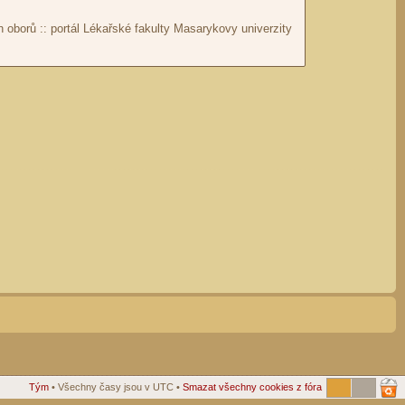
Tým
• Všechny časy jsou v UTC •
Smazat všechny cookies z fóra