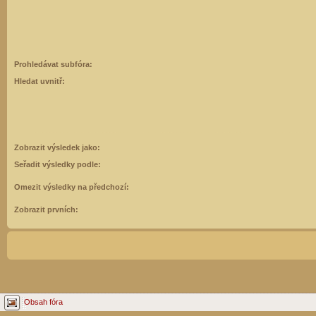
Prohledávat subfóra:
Hledat uvnitř:
Zobrazit výsledek jako:
Seřadit výsledky podle:
Omezit výsledky na předchozí:
Zobrazit prvních:
Obsah fóra