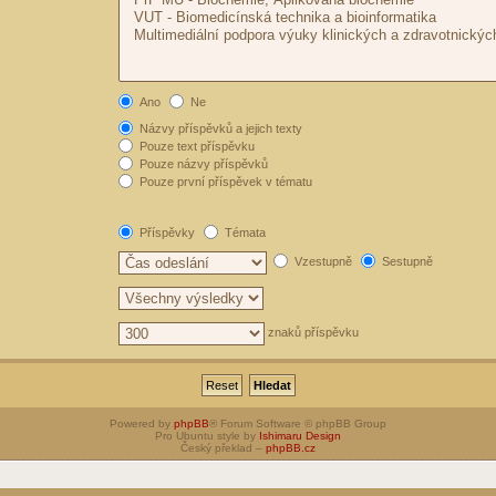
Ano
Ne
Názvy příspěvků a jejich texty
Pouze text příspěvku
Pouze názvy příspěvků
Pouze první příspěvek v tématu
Příspěvky
Témata
Vzestupně
Sestupně
znaků příspěvku
Powered by
phpBB
® Forum Software © phpBB Group
Pro Ubuntu style by
Ishimaru Design
Český překlad –
phpBB.cz