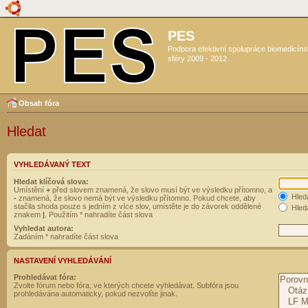
PES
Podpora efektivní spolupráce biomedicín
sféry 2009 - 2012
Obsah fóra
Hledat
VYHLEDÁVANÝ TEXT
Hledat klíčová slova:
Umístění
+
před slovem znamená, že slovo musí být ve výsledku přítomno, a
Hled
-
znamená, že slovo nemá být ve výsledku přítomno. Pokud chcete, aby
stačila shoda pouze s jedním z více slov, umístěte je do závorek oddělené
Hleda
znakem
|
. Použitím * nahradíte část slova
Vyhledat autora:
Zadáním * nahradíte část slova
NASTAVENÍ VYHLEDÁVÁNÍ
Prohledávat fóra:
Zvolte fórum nebo fóra, ve kterých chcete vyhledávat. Subfóra jsou
prohledávána automaticky, pokud nezvolíte jinak.