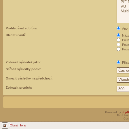
Prohledávat subfóra:
Ano
Hledat uvnitř:
Názvy
Pouz
Pouz
Pouze
Zobrazit výsledek jako:
Přís
Seřadit výsledky podle:
Omezit výsledky na předchozí:
Zobrazit prvních:
Powered by
php
Pro Ubun
Čes
Obsah fóra