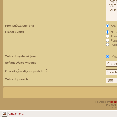
Prohledávat subfóra:
Ano
Hledat uvnitř:
Názvy
Pouz
Pouz
Pouze
Zobrazit výsledek jako:
Přís
Seřadit výsledky podle:
Omezit výsledky na předchozí:
Zobrazit prvních:
Powered by
php
Pro Ubun
Čes
Obsah fóra