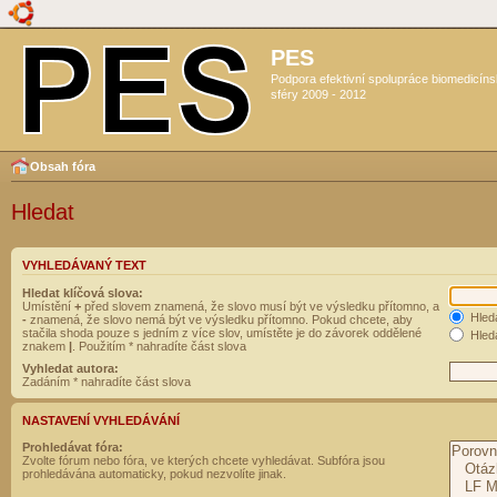
PES
Podpora efektivní spolupráce biomedicín
sféry 2009 - 2012
Obsah fóra
Hledat
VYHLEDÁVANÝ TEXT
Hledat klíčová slova:
Umístění
+
před slovem znamená, že slovo musí být ve výsledku přítomno, a
Hled
-
znamená, že slovo nemá být ve výsledku přítomno. Pokud chcete, aby
stačila shoda pouze s jedním z více slov, umístěte je do závorek oddělené
Hleda
znakem
|
. Použitím * nahradíte část slova
Vyhledat autora:
Zadáním * nahradíte část slova
NASTAVENÍ VYHLEDÁVÁNÍ
Prohledávat fóra:
Zvolte fórum nebo fóra, ve kterých chcete vyhledávat. Subfóra jsou
prohledávána automaticky, pokud nezvolíte jinak.