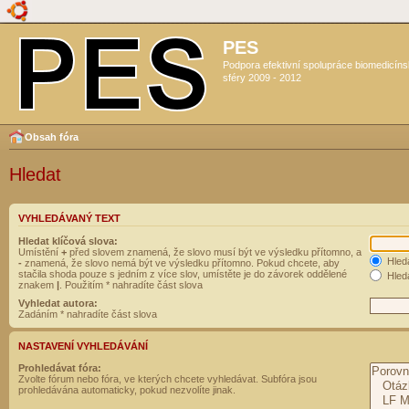
PES
Podpora efektivní spolupráce biomedicín
sféry 2009 - 2012
Obsah fóra
Hledat
VYHLEDÁVANÝ TEXT
Hledat klíčová slova:
Umístění
+
před slovem znamená, že slovo musí být ve výsledku přítomno, a
Hled
-
znamená, že slovo nemá být ve výsledku přítomno. Pokud chcete, aby
stačila shoda pouze s jedním z více slov, umístěte je do závorek oddělené
Hleda
znakem
|
. Použitím * nahradíte část slova
Vyhledat autora:
Zadáním * nahradíte část slova
NASTAVENÍ VYHLEDÁVÁNÍ
Prohledávat fóra:
Zvolte fórum nebo fóra, ve kterých chcete vyhledávat. Subfóra jsou
prohledávána automaticky, pokud nezvolíte jinak.