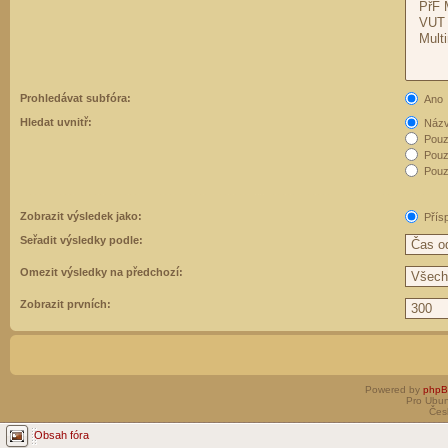
Prohledávat subfóra:
Ano
Hledat uvnitř:
Názvy
Pouz
Pouz
Pouze
Zobrazit výsledek jako:
Přís
Seřadit výsledky podle:
Omezit výsledky na předchozí:
Zobrazit prvních:
Powered by
php
Pro Ubun
Čes
Obsah fóra