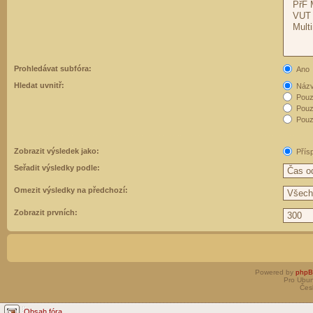
Prohledávat subfóra:
Ano
Hledat uvnitř:
Názvy
Pouz
Pouz
Pouze
Zobrazit výsledek jako:
Přís
Seřadit výsledky podle:
Omezit výsledky na předchozí:
Zobrazit prvních:
Powered by
php
Pro Ubun
Čes
Obsah fóra