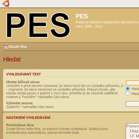
PES
Podpora efektivní spolupráce biomedicín
sféry 2009 - 2012
Obsah fóra
Hledat
VYHLEDÁVANÝ TEXT
Hledat klíčová slova:
Umístění
+
před slovem znamená, že slovo musí být ve výsledku přítomno, a
Hled
-
znamená, že slovo nemá být ve výsledku přítomno. Pokud chcete, aby
stačila shoda pouze s jedním z více slov, umístěte je do závorek oddělené
Hleda
znakem
|
. Použitím * nahradíte část slova
Vyhledat autora:
Zadáním * nahradíte část slova
NASTAVENÍ VYHLEDÁVÁNÍ
Prohledávat fóra:
Zvolte fórum nebo fóra, ve kterých chcete vyhledávat. Subfóra jsou
prohledávána automaticky, pokud nezvolíte jinak.