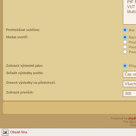
Prohledávat subfóra:
Ano
Hledat uvnitř:
Názvy
Pouz
Pouz
Pouze
Zobrazit výsledek jako:
Přís
Seřadit výsledky podle:
Omezit výsledky na předchozí:
Zobrazit prvních:
Powered by
php
Pro Ubun
Čes
Obsah fóra