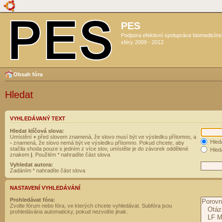
PES
Podpora efektivní spolupráce biomedicín
sféry 2009 - 2012
Obsah fóra
Hledat
VYHLEDÁVANÝ TEXT
Hledat klíčová slova:
Umístění
+
před slovem znamená, že slovo musí být ve výsledku přítomno, a
Hled
-
znamená, že slovo nemá být ve výsledku přítomno. Pokud chcete, aby
stačila shoda pouze s jedním z více slov, umístěte je do závorek oddělené
Hleda
znakem
|
. Použitím * nahradíte část slova
Vyhledat autora:
Zadáním * nahradíte část slova
NASTAVENÍ VYHLEDÁVÁNÍ
Prohledávat fóra:
Zvolte fórum nebo fóra, ve kterých chcete vyhledávat. Subfóra jsou
prohledávána automaticky, pokud nezvolíte jinak.