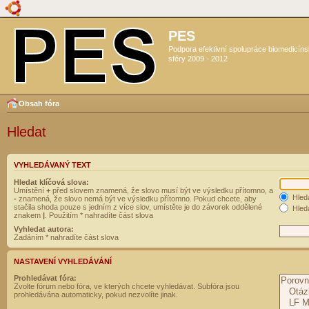
PES
Podpora efektivní spolupráce biomedicín
sféry 2009 - 2012
Obsah fóra
Hledat
VYHLEDÁVANÝ TEXT
Hledat klíčová slova:
Umístění
+
před slovem znamená, že slovo musí být ve výsledku přítomno, a
Hled
-
znamená, že slovo nemá být ve výsledku přítomno. Pokud chcete, aby
stačila shoda pouze s jedním z více slov, umístěte je do závorek oddělené
Hleda
znakem
|
. Použitím * nahradíte část slova
Vyhledat autora:
Zadáním * nahradíte část slova
NASTAVENÍ VYHLEDÁVÁNÍ
Prohledávat fóra:
Zvolte fórum nebo fóra, ve kterých chcete vyhledávat. Subfóra jsou
prohledávána automaticky, pokud nezvolíte jinak.