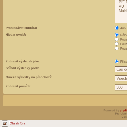
Prohledávat subfóra:
Ano
Hledat uvnitř:
Názvy
Pouz
Pouz
Pouze
Zobrazit výsledek jako:
Přís
Seřadit výsledky podle:
Omezit výsledky na předchozí:
Zobrazit prvních:
Powered by
php
Pro Ubun
Čes
Obsah fóra