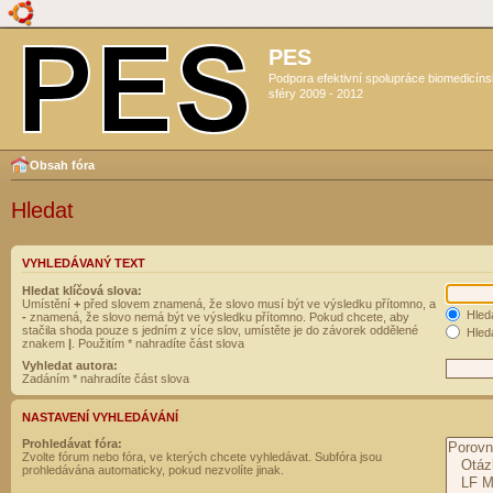
PES
Podpora efektivní spolupráce biomedicín
sféry 2009 - 2012
Obsah fóra
Hledat
VYHLEDÁVANÝ TEXT
Hledat klíčová slova:
Umístění
+
před slovem znamená, že slovo musí být ve výsledku přítomno, a
Hled
-
znamená, že slovo nemá být ve výsledku přítomno. Pokud chcete, aby
stačila shoda pouze s jedním z více slov, umístěte je do závorek oddělené
Hleda
znakem
|
. Použitím * nahradíte část slova
Vyhledat autora:
Zadáním * nahradíte část slova
NASTAVENÍ VYHLEDÁVÁNÍ
Prohledávat fóra:
Zvolte fórum nebo fóra, ve kterých chcete vyhledávat. Subfóra jsou
prohledávána automaticky, pokud nezvolíte jinak.