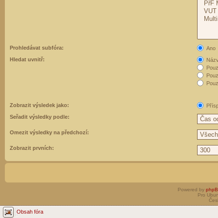
Prohledávat subfóra:
Ano
Hledat uvnitř:
Názvy
Pouz
Pouz
Pouze
Zobrazit výsledek jako:
Přís
Seřadit výsledky podle:
Omezit výsledky na předchozí:
Zobrazit prvních:
Powered by
php
Pro Ubun
Čes
Obsah fóra