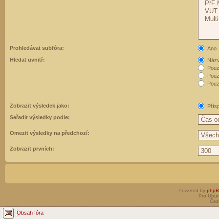
Prohledávat subfóra:
Ano
Hledat uvnitř:
Názvy
Pouz
Pouz
Pouze
Zobrazit výsledek jako:
Přís
Seřadit výsledky podle:
Omezit výsledky na předchozí:
Zobrazit prvních:
Powered by
php
Pro Ubun
Čes
Obsah fóra