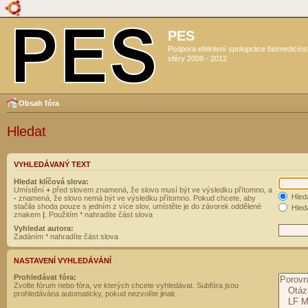
PES
Podpora efektivní spolupráce biomedicín
sféry 2009 - 2012
Obsah fóra
Hledat
VYHLEDÁVANÝ TEXT
Hledat klíčová slova:
Umístění
+
před slovem znamená, že slovo musí být ve výsledku přítomno, a
Hled
-
znamená, že slovo nemá být ve výsledku přítomno. Pokud chcete, aby
stačila shoda pouze s jedním z více slov, umístěte je do závorek oddělené
Hleda
znakem
|
. Použitím * nahradíte část slova
Vyhledat autora:
Zadáním * nahradíte část slova
NASTAVENÍ VYHLEDÁVÁNÍ
Prohledávat fóra:
Zvolte fórum nebo fóra, ve kterých chcete vyhledávat. Subfóra jsou
prohledávána automaticky, pokud nezvolíte jinak.