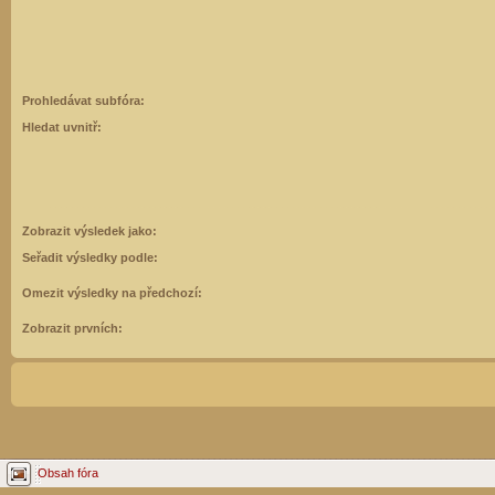
Prohledávat subfóra:
Hledat uvnitř:
Zobrazit výsledek jako:
Seřadit výsledky podle:
Omezit výsledky na předchozí:
Zobrazit prvních:
Obsah fóra