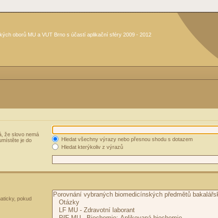
kých oborů MU a VUT Brno s účastí aplikační sféry 2009 - 2012
, že slovo nemá
Hledat všechny výrazy nebo přesnou shodu s dotazem
umístěte je do
Hledat kterýkoliv z výrazů
aticky, pokud