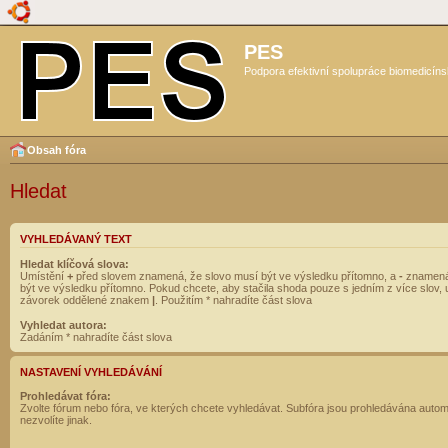
PES
Podpora efektivní spolupráce biomedicíns
Obsah fóra
Hledat
VYHLEDÁVANÝ TEXT
Hledat klíčová slova:
Umístění
+
před slovem znamená, že slovo musí být ve výsledku přítomno, a
-
znamená
být ve výsledku přítomno. Pokud chcete, aby stačila shoda pouze s jedním z více slov, 
závorek oddělené znakem
|
. Použitím * nahradíte část slova
Vyhledat autora:
Zadáním * nahradíte část slova
NASTAVENÍ VYHLEDÁVÁNÍ
Prohledávat fóra:
Zvolte fórum nebo fóra, ve kterých chcete vyhledávat. Subfóra jsou prohledávána autom
nezvolíte jinak.