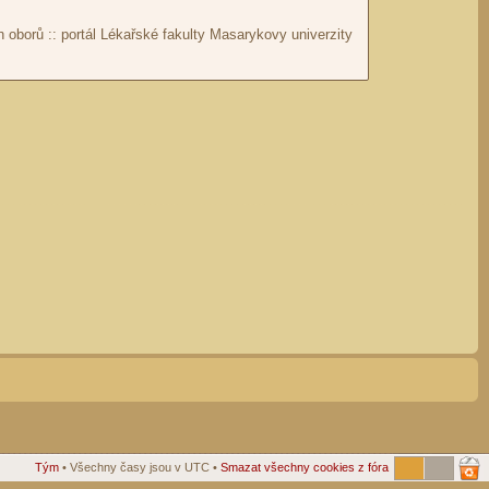
Tým
• Všechny časy jsou v UTC •
Smazat všechny cookies z fóra