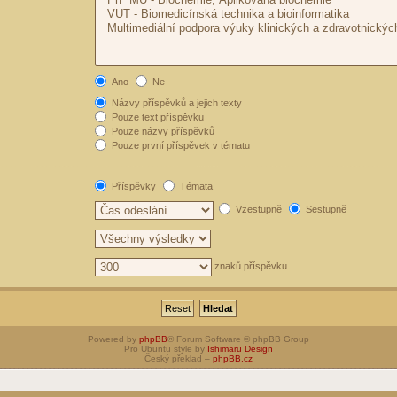
Ano
Ne
Názvy příspěvků a jejich texty
Pouze text příspěvku
Pouze názvy příspěvků
Pouze první příspěvek v tématu
Příspěvky
Témata
Vzestupně
Sestupně
znaků příspěvku
Powered by
phpBB
® Forum Software © phpBB Group
Pro Ubuntu style by
Ishimaru Design
Český překlad –
phpBB.cz