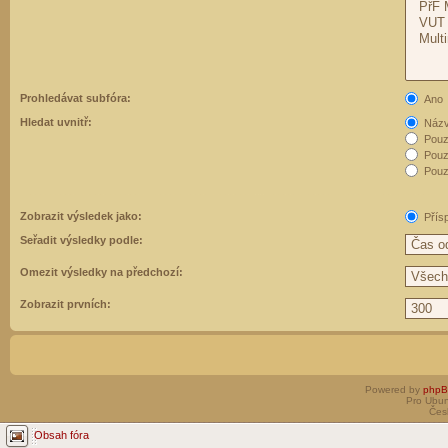
Prohledávat subfóra:
Ano
Hledat uvnitř:
Názvy
Pouz
Pouz
Pouze
Zobrazit výsledek jako:
Přís
Seřadit výsledky podle:
Omezit výsledky na předchozí:
Zobrazit prvních:
Powered by
php
Pro Ubun
Čes
Obsah fóra