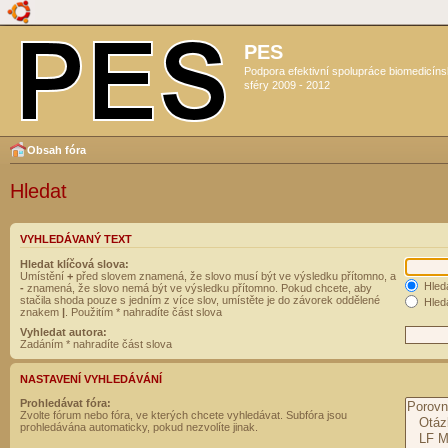
PES
Podpora efektivní spolupráce biomedicín
sféry 2009 - 2012
Obsah fóra
Hledat
VYHLEDÁVANÝ TEXT
Hledat klíčová slova:
Umístění
+
před slovem znamená, že slovo musí být ve výsledku přítomno, a
Hled
-
znamená, že slovo nemá být ve výsledku přítomno. Pokud chcete, aby
stačila shoda pouze s jedním z více slov, umístěte je do závorek oddělené
Hleda
znakem
|
. Použitím * nahradíte část slova
Vyhledat autora:
Zadáním * nahradíte část slova
NASTAVENÍ VYHLEDÁVÁNÍ
Prohledávat fóra:
Zvolte fórum nebo fóra, ve kterých chcete vyhledávat. Subfóra jsou
prohledávána automaticky, pokud nezvolíte jinak.